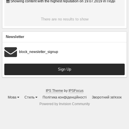
Showing content with the highest reputation on 19.07.2019 in Події
There are no results to show
Newsletter
block_newsletter_signup
Sign Up
IPS Theme
by
IPSFocus
Мова
Стиль
Політика конфіденційності
Зворотний зв'язок
Powered by Invision Community