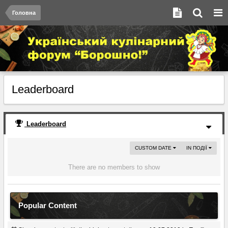
Головна
Leaderboard
Leaderboard
CUSTOM DATE
IN ПОДІЇ
There are no members to show
Popular Content