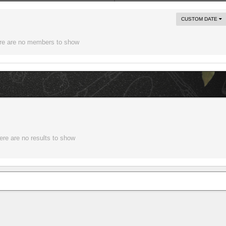
CUSTOM DATE
re are no members to show
ere are no results to show