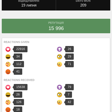
ВІДВІДУВАННЯ
DAYS WON
19 липня
209
РЕПУТАЦІЯ
15 996
REACTIONS GIVEN
22916
26
34
29
112
71
41
REACTIONS RECEIVED
15638
79
26
7
126
42
18