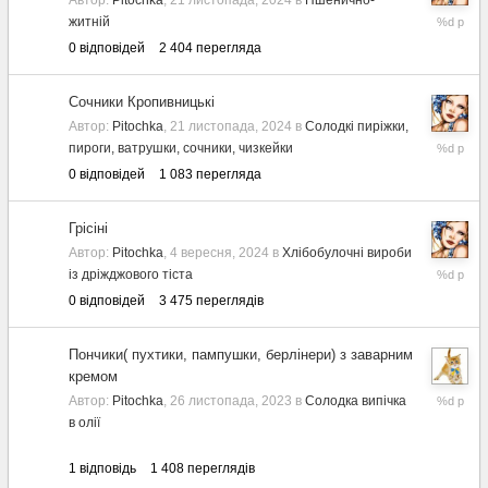
Автор:
Pitochka
,
21 листопада, 2024
в
Пшенично-
21
житній
листопад
0
відповідей
2 404
перегляда
2024
Сочники Кропивницькі
Автор:
Pitochka
,
21 листопада, 2024
в
Солодкі пиріжки,
21
пироги, ватрушки, сочники, чизкейки
листопад
0
відповідей
1 083
перегляда
2024
Грісіні
Автор:
Pitochka
,
4 вересня, 2024
в
Хлібобулочні вироби
4
із дріжджового тіста
вересня,
0
відповідей
3 475
переглядів
2024
Пончики( пухтики, пампушки, берлінери) з заварним
кремом
29
Автор:
Pitochka
,
26 листопада, 2023
в
Солодка випічка
листопад
в олії
2023
1
відповідь
1 408
переглядів