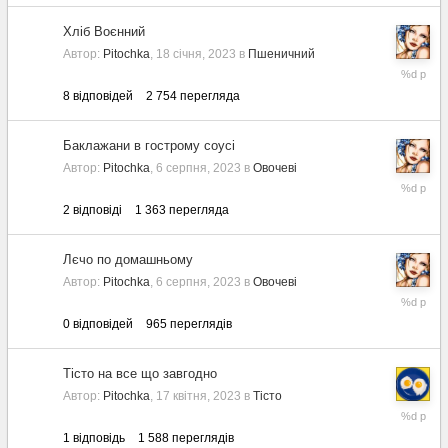
Хліб Воєнний
Автор:
Pitochka
,
18 січня, 2023
в
Пшеничний
19
листопад
8
відповідей
2 754
перегляда
2023
Баклажани в гострому соусі
Автор:
Pitochka
,
6 серпня, 2023
в
Овочеві
6
серпня,
2
відповіді
1 363
перегляда
2023
Лєчо по домашньому
Автор:
Pitochka
,
6 серпня, 2023
в
Овочеві
6
серпня,
0
відповідей
965
переглядів
2023
Тісто на все що завгодно
Автор:
Pitochka
,
17 квітня, 2023
в
Тісто
19
квітня,
1
відповідь
1 588
переглядів
2023