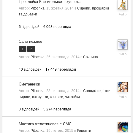
Прослойка Карамельная вкуснота
Автор:
Pitochka
,
15 жовтня, 2014
в
Сиропи, прошарки
17
та добавки
липня,
2017
6
відповідей
6 093
перегляда
Сало нежное
1
2
25
Автор:
Pitochka
,
25 листопада, 2014
в
Свинина
травня,
2017
40
відповідей
17 449
переглядів
Сметанники
Автор:
Pitochka
,
28 листопада, 2014
в
Солодкі пиріжки,
25
пироги, ватрушки, сочники, чизкейки
травня,
2017
8
відповідей
5 274
перегляда
Мастика желатиновая с СМС
Автор:
Pitochka
,
19 лютого, 2015
в
Рецепти