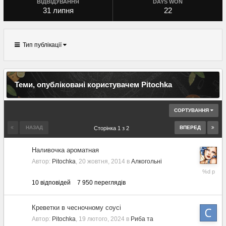
ВІДВІДУВАННЯ
DAYS WON
31 липня
22
Тип публікації
Теми, опубліковані користувачем Pitochka
СОРТУВАННЯ
НАЗАД
ВПЕРЕД
Сторінка 1 з 2
Наливочка ароматная
Автор:
Pitochka
,
20 жовтня, 2014
в
Алкогольні
21
червня,
10
відповідей
7 950
переглядів
2025
Креветки в чесночному соусі
Автор:
Pitochka
,
19 лютого, 2024
в
Риба та