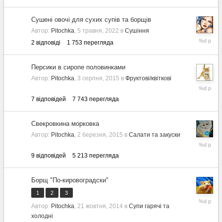
Сушені овочі для сухих супів та борщів
Автор:
Pitochka
,
5 травня, 2022
в
Сушіння
5
2
відповіді
1 753
перегляда
травня,
2022
Персики в сиропе половинками
Автор:
Pitochka
,
3 серпня, 2015
в
Фруктові/квіткові
2
серпня,
7
відповідей
7 743
перегляда
2020
Свекровкина морковка
Автор:
Pitochka
,
2 березня, 2015
в
Салати та закуски
14
травня,
9
відповідей
5 213
перегляда
2020
Борщ "По-кировоградски"
1
2
3
2
Автор:
Pitochka
,
21 жовтня, 2014
в
Супи гарячі та
червня,
холодні
2019