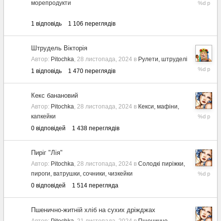
11
морепродукти
лютого,
2025
1
відповідь
1 106
переглядів
Штрудель Вікторія
Автор:
Pitochka
,
28 листопада, 2024
в
Рулети, штруделі
3
1
відповідь
1 470
переглядів
січня,
2025
Кекс банановий
Автор:
Pitochka
,
28 листопада, 2024
в
Кекси, мафіни,
28
капкейки
листопад
0
відповідей
1 438
переглядів
2024
Пиріг "Лія"
Автор:
Pitochka
,
28 листопада, 2024
в
Солодкі пиріжки,
28
пироги, ватрушки, сочники, чизкейки
листопад
0
відповідей
1 514
перегляда
2024
Пшенично-житній хліб на сухих дріжджах