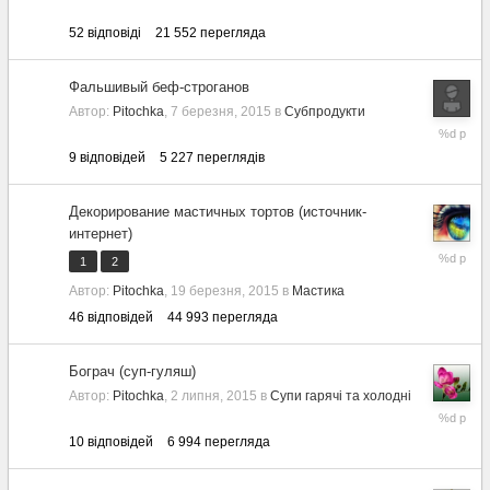
52
відповіді
21 552
перегляда
Фальшивый беф-строганов
Автор:
Pitochka
,
7 березня, 2015
в
Субпродукти
8
лютого,
9
відповідей
5 227
переглядів
2018
Декорирование мастичных тортов (источник-
интернет)
12
1
2
вересня,
Автор:
Pitochka
,
19 березня, 2015
в
Мастика
2017
46
відповідей
44 993
перегляда
Бограч (суп-гуляш)
Автор:
Pitochka
,
2 липня, 2015
в
Супи гарячі та холодні
26
липня,
10
відповідей
6 994
перегляда
2017