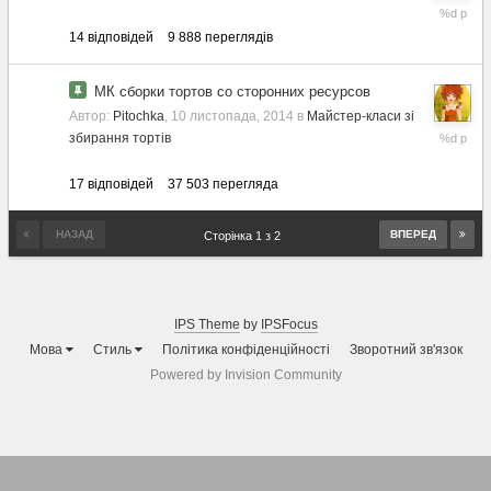
8
лютого,
14
відповідей
9 888
переглядів
2017
МК сборки тортов со сторонних ресурсов
Автор:
Pitochka
,
10 листопада, 2014
в
Майстер-класи зі
6
збирання тортів
лютого,
2017
17
відповідей
37 503
перегляда
НАЗАД
ВПЕРЕД
Сторінка 1 з 2
IPS Theme
by
IPSFocus
Мова
Стиль
Політика конфіденційності
Зворотний зв'язок
Powered by Invision Community