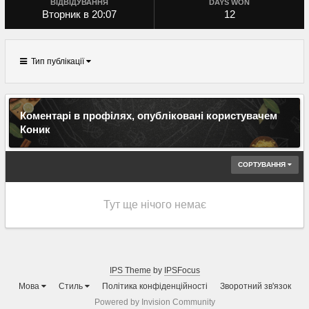
ВІДВІДУВАННЯ
DAYS WON
Вторник в 20:07
12
Тип публікації
Коментарі в профілях, опубліковані користувачем
Коник
СОРТУВАННЯ
Тут ще нічого немає
IPS Theme
by
IPSFocus
Мова
Стиль
Політика конфіденційності
Зворотний зв'язок
Powered by Invision Community