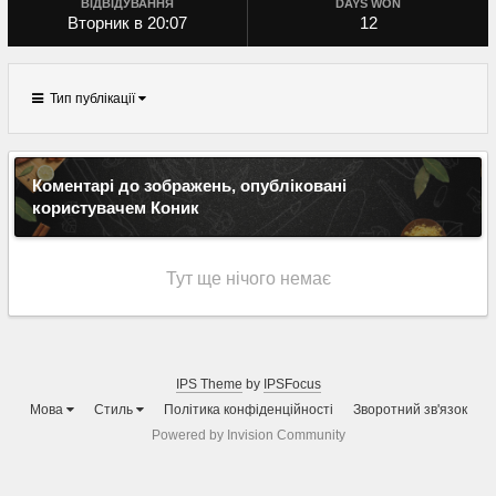
ВІДВІДУВАННЯ
DAYS WON
Вторник в 20:07
12
Тип публікації
Коментарі до зображень, опубліковані
користувачем Коник
Тут ще нічого немає
IPS Theme
by
IPSFocus
Мова
Стиль
Політика конфіденційності
Зворотний зв'язок
Powered by Invision Community