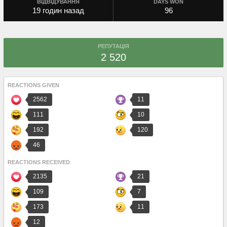
ВІДВІДУВАННЯ
DAYS WON
19 годин назад
96
РЕПУТАЦІЯ
2 520
REACTIONS GIVEN
2562
11
111
10
192
120
46
REACTIONS RECEIVED
2135
21
109
7
173
11
12