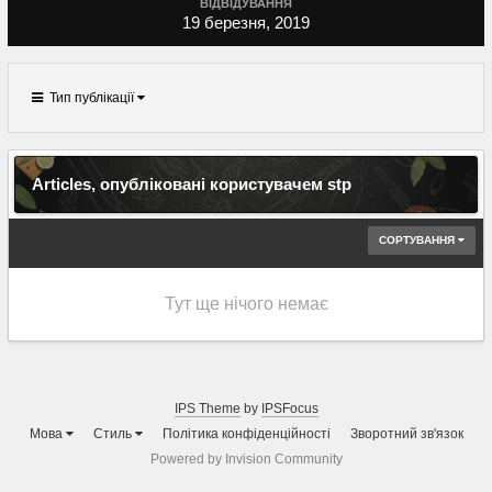
ВІДВІДУВАННЯ
19 березня, 2019
Тип публікації
Articles, опубліковані користувачем stp
СОРТУВАННЯ
Тут ще нічого немає
IPS Theme
by
IPSFocus
Мова
Стиль
Політика конфіденційності
Зворотний зв'язок
Powered by Invision Community