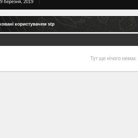
9 березня, 2019
ковані користувачем stp
Тут ще нічого немає