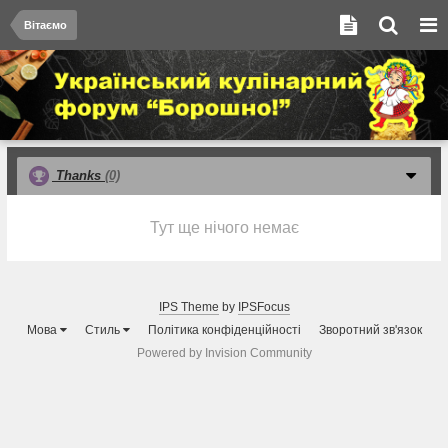
Вітаємо
Thanks
(0)
Тут ще нічого немає
IPS Theme
by
IPSFocus
Мова
Стиль
Політика конфіденційності
Зворотний зв'язок
Powered by Invision Community