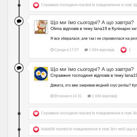
Справжня господиня
reacted to повідомлення в темі:
Щ
Що ми їмо сьогодні? А що завтра?
Olima відповів в тему lana19 в
Кулінарні х
Я все збиралася, але так і не спромоглася на реліш
Среда в 17:07
1 694 відповіді
1
Що ми їмо сьогодні? А що завтра?
Справжня господиня відповів в тему lana1
Дівчата, хто вже закривав модний соус реліш? Куп
Вторник в 14:31
1 694 відповіді
Справжня господиня
reacted to повідомлення в темі:
Во
Natali06
reacted to повідомлення в темі:
Вот мой сад и 