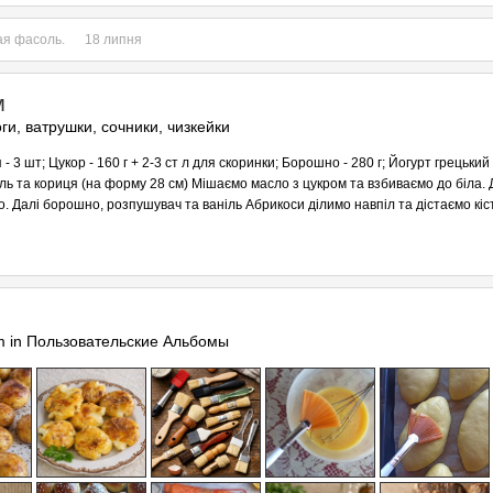
я фасоль.
18 липня
м
ги, ватрушки, сочники, чизкейки
3 шт; Цукор - 160 г + 2-3 ст л для скоринки; Борошно - 280 г; Йогурт грецький -
іль та кориця (на форму 28 см) Мішаємо масло з цукром та взбиваємо до біла.
о. Далі борошно, розпушувач та ваніль Абрикоси ділимо навпіл та дістаємо кіст
m in
Пользовательские Альбомы