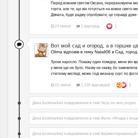
Перед кожним святом Оксана, перераховуючи меню,
торта, але те, що він готується на кожне свято-мене
Дівчата, буде раджу спробувати, це справді дуж
24 липня
1 відповідь
1
Вот мой сад и огород, а в горшке цв
Olima відповів в тему Natali06 в
Сад, город
Трохи наросло. Покажу один помідор, мене він вра
у мене ще не було. Назву не скажу, бо замовляла 
стиглому вигляді, може тоді визначу сорт по фот
22 липня
1 230 відповідей
5
Дяна
bookmarked повідомлення в темі
Уксус из чего угодно
Дяна
bookmarked повідомлення в темі
Желе «Ягодка к ягод
Дяна
bookmarked повідомлення в темі
Ферментированный ч