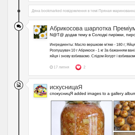
Дяна
bookmarked повідомлення в темі
Пряная маринованна
Абрикосова шарлотка Преміу
N@T@ додав тему в
Солодкі пиріжки, пиро
Ингредиенты: Масло вершкове мʼяке - 180 г; Яйця - 
Розпушувач 10 г Абрикоси - 1 кг За бажанням ван
яйця і знову взбиваємо. Слідом йогурт і взбиваєм
17 липня
2
искусницаЯ
спокусницЯ added images to a gallery albu