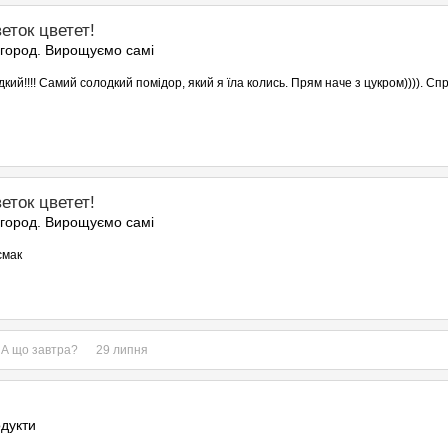
еток цветет!
 город. Вирощуємо самі
дкий!!!! Самий солодкий помідор, який я їла колись. Прям наче з цукром)))). С
еток цветет!
 город. Вирощуємо самі
смак
 А що завтра?
29 липня
дукти