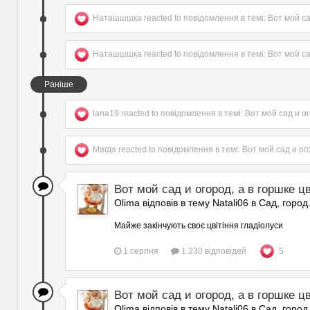
Наташшшка
reacted to повідомлення в темі:
Вот мой са
Наташшшка
reacted to повідомлення в темі:
Вот мой са
Раніше
lana19
reacted to повідомлення в темі:
Вот мой сад и ог
Магда
reacted to повідомлення в темі:
Вот мой сад и ог
Вот мой сад и огород, а в горшке цв
Olima відповів в тему Natali06 в
Сад, город
Майже закінчують своє цвітіння гладіолуси
1 серпня
1 230 відповідей
5
Вот мой сад и огород, а в горшке цв
Olima відповів в тему Natali06 в
Сад, город