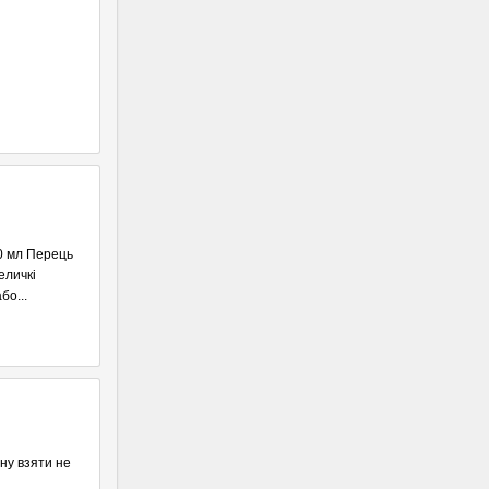
00 мл Перець
еличкі
бо...
ану взяти не