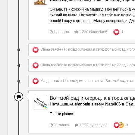
Оксана, твій схожий на Мадрид. Про цей гібрид ку
схожий на нього. Наталочка, в у тебе вже повноц
ранній і пару сортів по помідору почервоніли. Для
1 серпня
1 230 відповідей
1
Olima
reacted to повідомлення в темі:
Вот мой сад и ого
Olima
reacted to повідомлення в темі:
Вот мой сад и ого
Магда
reacted to повідомлення в темі:
Вот мой сад и ог
Вот мой сад и огород, а в горшке цв
Наташшшка відповів в тему Natali06 в
Сад,
Трішки різних
31 липня
1 230 відповідей
3