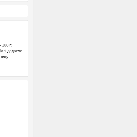
 180 г;
 Далі додаємо
очку...