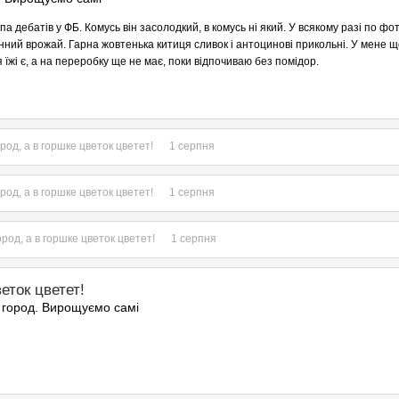
па дебатів у ФБ. Комусь він засолодкий, в комусь ні який. У всякому разі по фо
інний врожай. Гарна жовтенька китиця сливок і антоцинові прикольні. У мене щ
 їжі є, а на переробку ще не має, поки відпочиваю без помідор.
род, а в горшке цветок цветет!
1 серпня
род, а в горшке цветок цветет!
1 серпня
ород, а в горшке цветок цветет!
1 серпня
еток цветет!
 город. Вирощуємо самі