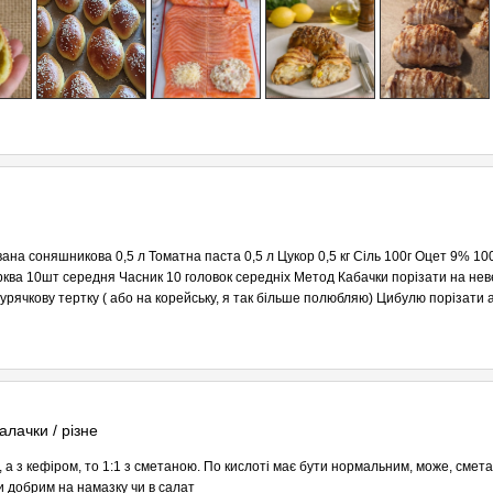
вана соняшникова 0,5 л Томатна паста 0,5 л Цукор 0,5 кг Сіль 100г Оцет 9% 1
ква 10шт середня Часник 10 головок середніх Метод Кабачки порізати на нев
рячкову тертку ( або на корейську, я так більше полюбляю) Цибулю порізати а
алачки / різне
, а з кефіром, то 1:1 з сметаною. По кислоті має бути нормальним, може, смет
ти добрим на намазку чи в салат