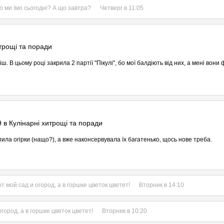
о ми їмо сьогодні? А що завтра?
Четверг в 11:05
итрощі та поради
. В цьому році закрила 2 партії "Пікулі", бо мої балдіють від них, а мені вони 
9 в
Кулінарні хитрощі та поради
ила огірки (нащо?), а вже наконсервувала їх багатенько, щось нове треба.
т мой сад и огород, а в горшке цветок цветет!
Вторник в 14:10
огород, а в горшке цветок цветет!
Вторник в 10:20