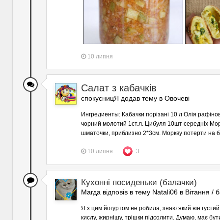
10 липня
Салат з кабачків
спокусницЯ додав тему в
Овочеві
Ингредиенты: К абачки порізані 10 л Олія рафіно
чорний молотий 1ст.л. Цибуля 10шт середніх Мор
шматочки, приблизно 2*3см. Моркву потерти на бу
10 липня
3
Кухонні посиденьки (балачки)
Магда відповів в тему Natali06 в
Вітання / б
Я з цим йогуртом не робила, знаю який він густий
кислу, жирнішу, трішки підсолити. Думаю, має бу