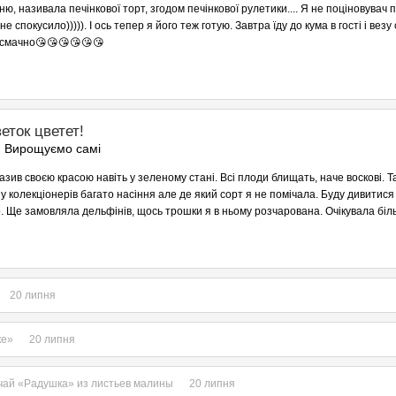
 називала печінкової торт, згодом печінкової рулетики.... Я не поціновувач п
 спокусило))))). І ось тепер я його теж готую. Завтра їду до кума в гості і везу 
е смачно😘😘😘😘😘😘
еток цветет!
. Вирощуємо самі
зив своєю красою навіть у зеленому стані. Всі плоди блищать, наче воскові. Т
у колекціонерів багато насіння але де який сорт я не помічала. Буду дивитися
о. Ще замовляла дельфінів, щось трошки я в ньому розчарована. Очікувала біль
20 липня
ке»
20 липня
ай «Радушка» из листьев малины
20 липня