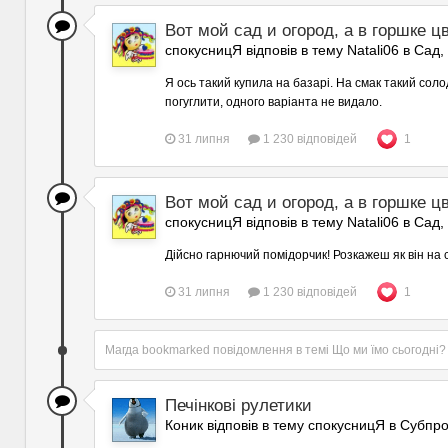
Вот мой сад и огород, а в горшке цв
спокусницЯ відповів в тему Natali06 в
Сад,
Я ось такий купила на базарі. На смак такий соло
погуглити, одного варіанта не видало.
31 липня
1 230 відповідей
1
Вот мой сад и огород, а в горшке цв
спокусницЯ відповів в тему Natali06 в
Сад,
Дійсно гарнючий помідорчик! Розкажеш як він на 
31 липня
1 230 відповідей
1
Магда
bookmarked повідомлення в темі
Що ми їмо сьогодні?
Печінкові рулетики
Коник відповів в тему спокусницЯ в
Субпро