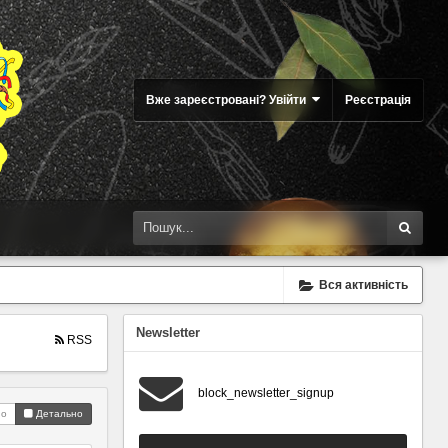
Вже зареєстровані? Увійти
Реєстрація
Вся активність
Newsletter
RSS
block_newsletter_signup
но
Детально