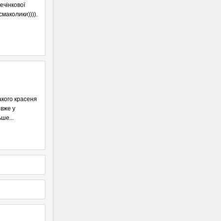
ечінкової
смаколики)))).
акого красеня
 вже у
ше...