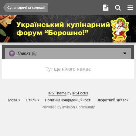
Супи гарячі та холодні
Thanks
(0)
Тут ще нічого немає
IPS Theme
by
IPSFocus
Мова
Стиль
Політика конфіденційності
Зворотний зв'язок
Powered by Invision Community