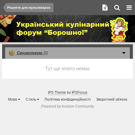
Рецепти для мультиварок
Сочувствую
(0)
Тут ще нічого немає
IPS Theme
by
IPSFocus
Мова
Стиль
Політика конфіденційності
Зворотний зв'язок
Powered by Invision Community