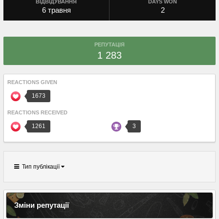
ВІДВІДУВАННЯ
DAYS WON
6 травня
2
РЕПУТАЦІЯ
1 283
REACTIONS GIVEN
1673
REACTIONS RECEIVED
1261
3
Тип публікації
Зміни репутації