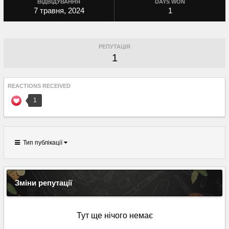
ВІДВІДУВАННЯ
DAYS WON
7 травня, 2024
1
РЕПУТАЦІЯ
1
REACTIONS RECEIVED
1
Тип публікації
Зміни репутації
Тут ще нічого немає