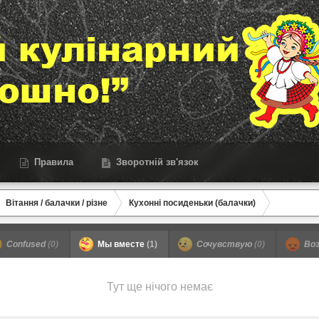
Правила
Зворотній зв'язок
Вітання / балачки / різне
Кухонні посиденьки (балачки)
Confused
(0)
Мы вместе
(1)
Сочувствую
(0)
Воз
Тут ще нічого немає