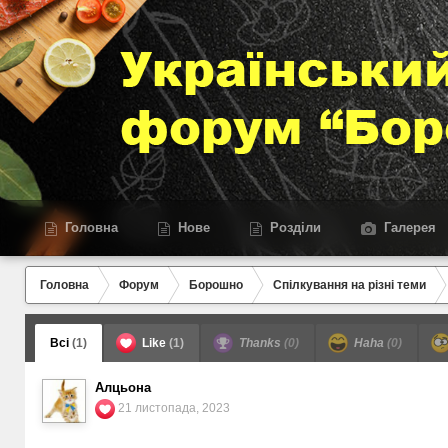
Головна
Нове
Розділи
Галерея
Головна
Форум
Борошно
Спілкування на різні теми
Всі
(1)
Like
(1)
Thanks
(0)
Haha
(0)
Алцьона
21 листопада, 2023