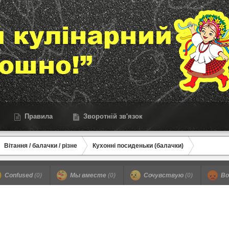
Правила
Зворотній зв'язок
Вітання / балачки / різне
Кухонні посиденьки (балачки)
Confused
(0)
Мы вместе
(0)
Сочувствую
(0)
Во