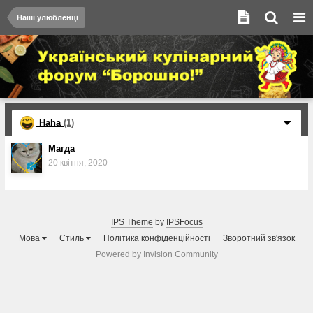
Наші улюбленці
Haha
(1)
Магда
20 квітня, 2020
IPS Theme
by
IPSFocus
Мова
Стиль
Політика конфіденційності
Зворотний зв'язок
Powered by Invision Community