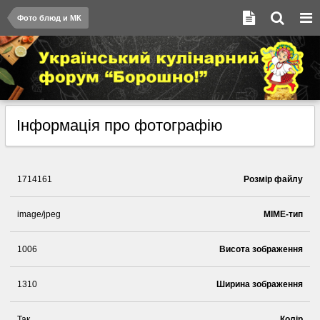
Фото блюд и МК
Інформація про фотографію
1714161
Розмір файлу
image/jpeg
MIME-тип
1006
Висота зображення
1310
Ширина зображення
Так
Колір