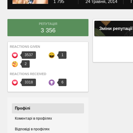
1 795
24 травня, 2014
П
РЕПУТАЦІЯ
Зміни репутації
3 356
REACTIONS GIVEN
3537
1
2
REACTIONS RECEIVED
3318
6
Профілі
Коментарі в профілях
Відповіді в профілях