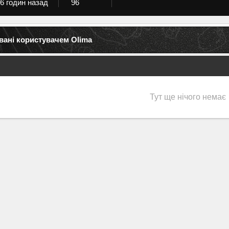
6 годин назад
96
овані користувачем Olima
Тут ще нічого немає