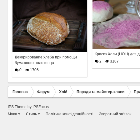
Краска Холи (HOLI) для 
Декорирование хлеба при помощи
2
3187
бумажного полотенца
0
1706
Головна
Форум
Хліб
Поради та майстер-класи
При
IPS Theme
by
IPSFocus
Мова
Стиль
Політика конфіденційності
Зворотний зв'язок