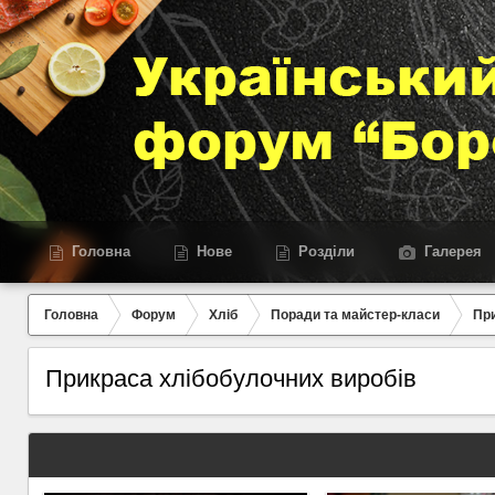
Головна
Нове
Розділи
Галерея
Головна
Форум
Хліб
Поради та майстер-класи
При
Прикраса хлібобулочних виробів