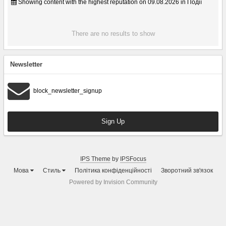
Showing content with the highest reputation on 09.08.2026 in Події
There are no results to show
Newsletter
block_newsletter_signup
Sign Up
IPS Theme
by
IPSFocus
Мова
Стиль
Політика конфіденційності
Зворотний зв'язок
Powered by Invision Community