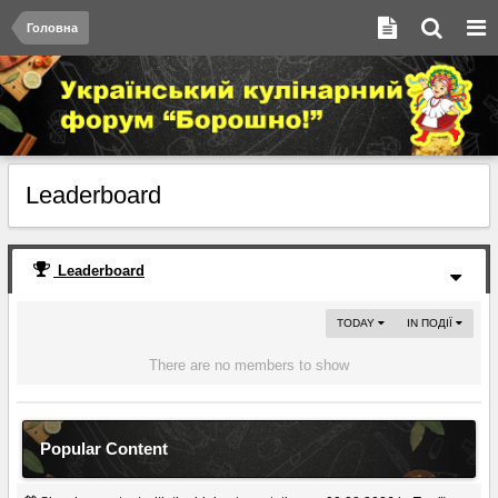
Головна
Leaderboard
Leaderboard
TODAY
IN ПОДІЇ
There are no members to show
Popular Content