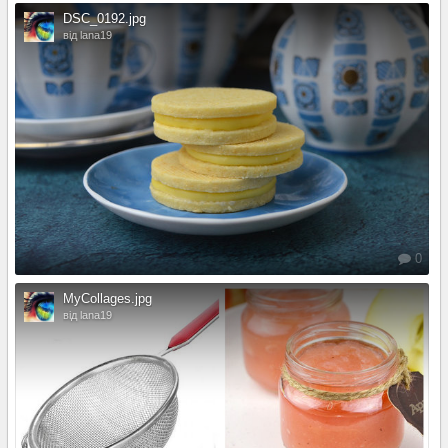
DSC_0192.jpg
від lana19
0
MyCollages.jpg
від lana19