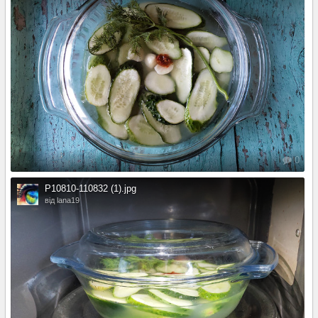
0
P10810-110832 (1).jpg
від lana19