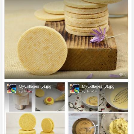
0
MyCollages (5).jpg
MyCollages (3).jpg
від lana19
від lana19