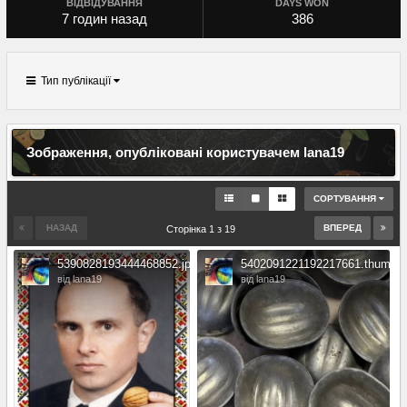
ВІДВІДУВАННЯ
DAYS WON
7 годин назад
386
Тип публікації
Зображення, опубліковані користувачем lana19
СОРТУВАННЯ
НАЗАД
ВПЕРЕД
Сторінка 1 з 19
5390828193444468852.jpg.72b228f9cbcdcbdbe290c0ce693a7b2e.
5402091221192217661.thumb.j
від lana19
від lana19