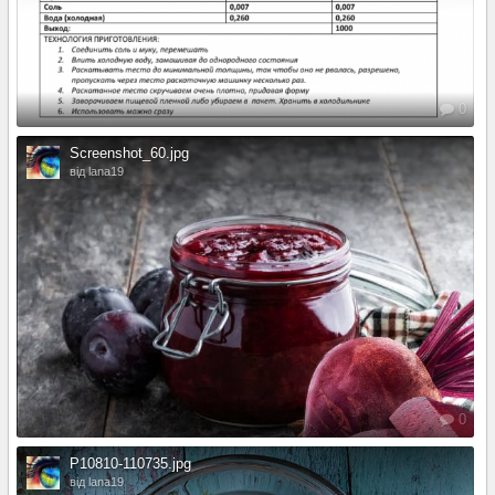
0
Screenshot_60.jpg
від lana19
0
P10810-110735.jpg
від lana19