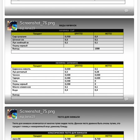
0
Screenshot_76.png
від lana19
0
Screenshot_75.png
від lana19