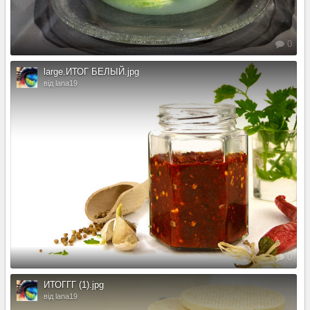
0
large.ИТОГ БЕЛЫЙ.jpg
від lana19
0
ИТОГГГ (1).jpg
від lana19