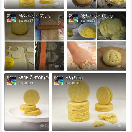
0
0
MyCollages (2).jpg
MyCollages (1).jpg
від lana19
від lana19
0
0
бЕЛЫЙ ИТОГ (2).jpg
АВ (3).jpg
від lana19
від lana19
0
0