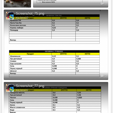
0
0
Screenshot_75.png
від lana19
0
Screenshot_77.png
від lana19