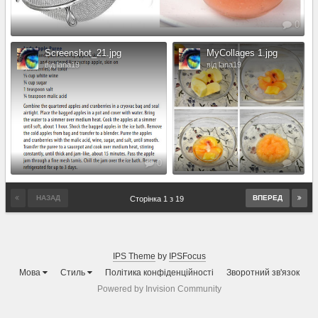
0
Screenshot_21.jpg
MyCollages 1.jpg
від lana19
від lana19
0
0
НАЗАД
ВПЕРЕД
Сторінка 1 з 19
IPS Theme
by
IPSFocus
Мова
Стиль
Політика конфіденційності
Зворотний зв'язок
Powered by Invision Community