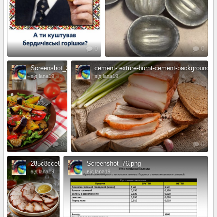
0
0
Screenshot_30.png
cement-texture-burnt-cement-background_
від lana19
від lana19
0
0
285c8cce81207c6766ebd3caafe0874f.jpg
Screenshot_76.png
від lana19
від lana19