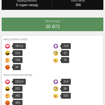
ВІДВІДУВАННЯ
DAYS WON
8 годин назад
386
РЕПУТАЦІЯ
20 872
REACTIONS GIVEN
28111
219
112
12
744
76
34
REACTIONS RECEIVED
19114
214
251
36
382
523
303