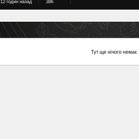
12 годин назад
386
Тут ще нічого немає