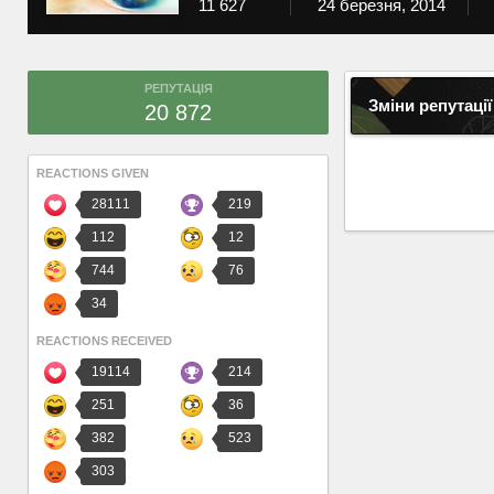
11 627
24 березня, 2014
РЕПУТАЦІЯ
Зміни репутації
20 872
REACTIONS GIVEN
28111
219
112
12
744
76
34
REACTIONS RECEIVED
19114
214
251
36
382
523
303