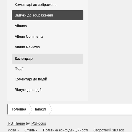
Коментарі до зображень
Відгуки до зображення
Albums
Album Comments
Album Reviews
Календар
Події
Коментарі до подій
Відгуки до подій
Головна
lana19
IPS Theme
by
IPSFocus
Мова
Стиль
Політика конфіденційності
Зворотний зв'язок