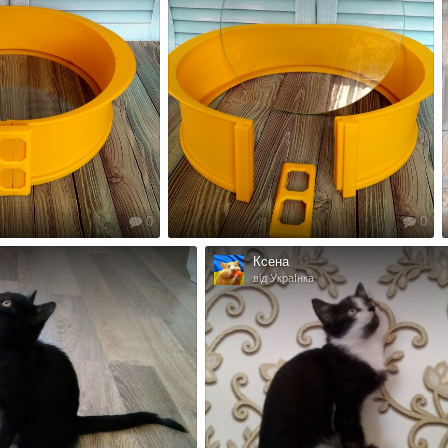
0
0
Ксена
від УкраІнка