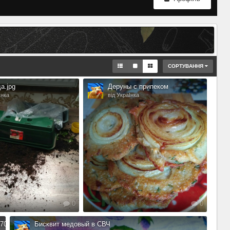
СОРТУВАННЯ
а.jpg
Деруны с припеком
Інка
від УкраІнка
0
0
2700273194893312 N
Бисквит медовый в СВЧ