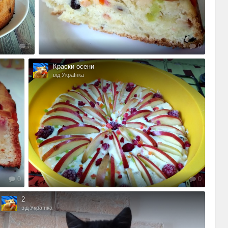
0
0
Краски осени
від УкраІнка
0
0
2
від УкраІнка