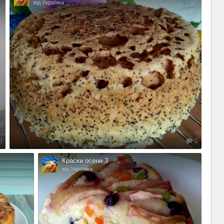
від УкраІнка
0
0
Краски осени 3
від УкраІнка