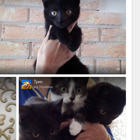
0
Трио
від УкраІнка