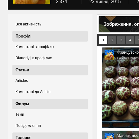
2 374
23 липня, 2015
2
Зображення, оп
Вся активність
Профілі
1
2
3
4
Коментарі в профілях
Французско
від УкраІнка
Відповіді в профілях
Статьи
Articles
Коментарі до Article
Форум
Теми
Повідомлення
Манник пос
Галерея