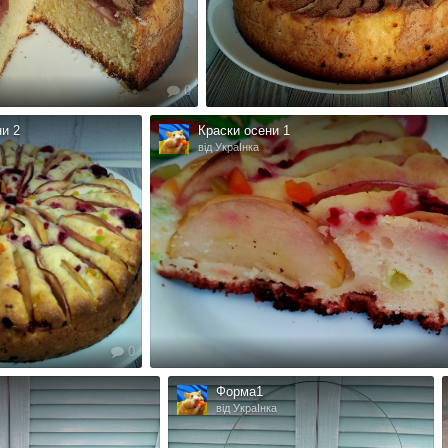
0
ни 2
Краски осени 1
від УкраІнка
0
Форма1
від УкраІнка