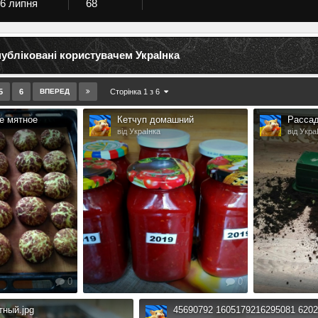
6 липня
68
убліковані користувачем УкраІнка
5
6
ВПЕРЕД
Сторінка 1 з 6
е мятное
Кетчуп домашний
Рассад
від УкраІнка
від Укра
0
0
тный.jpg
45690792 1605179216295081 620