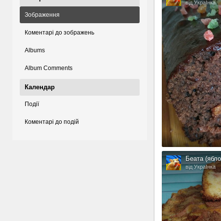
від УкраІнка
Зображення
Коментарі до зображень
Albums
Album Comments
Календар
Події
Коментарі до подій
Беата (ябло
від УкраІнка