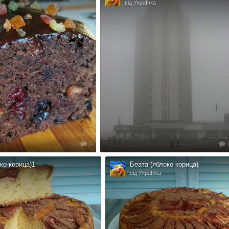
від УкраІнка
0
ко-корица)1
Беата (яблоко-корица)
від УкраІнка