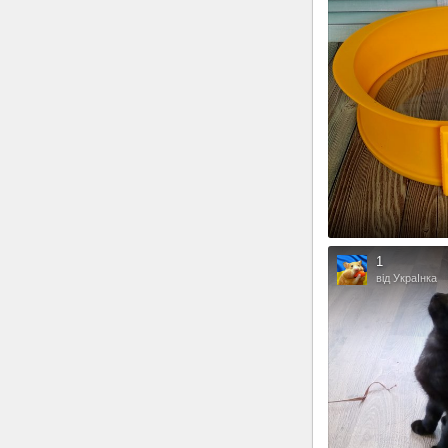
1
від УкраІнка