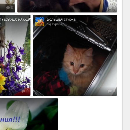
0
0
f7ad9ba8ce0b5195f1c36403c53b V
Большая стирка
а
від УкраІнка
0
0