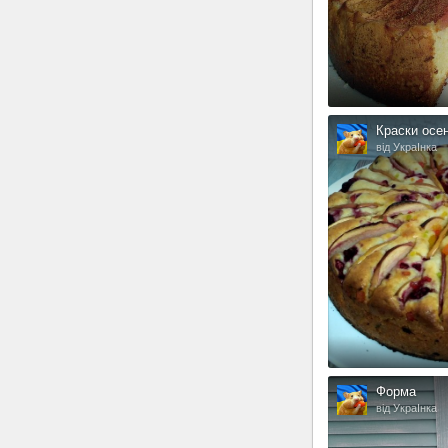
Краски осе
від УкраІнка
Форма
від УкраІнка