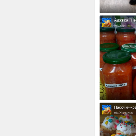
Аджика "Не
від УкраІнка
Пасочки-кр
від УкраІнка