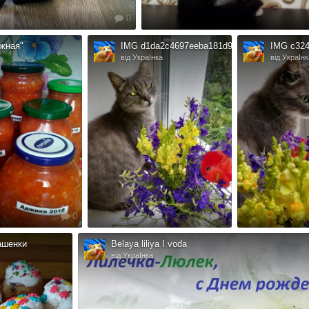
0
жная"
IMG d1da2c4697eeba181d90d171e141c1a2 V
IMG c324
від УкраІнка
від УкраІнк
0
0
ашенки
Belaya liliya I voda
від УкраІнка