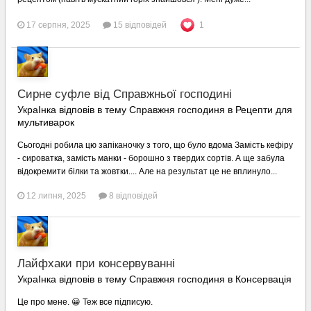
17 серпня, 2025
15 відповідей
1
Сирне суфле від Справжньої господині
УкраІнка відповів в тему Справжня господиня в
Рецепти для
мультиварок
Сьогодні робила цю запіканочку з того, що було вдома Замість кефіру
- сироватка, замість манки - борошно з твердих сортів. А ще забула
відокремити білки та жовтки.... Але на результат це не вплинуло...
12 липня, 2025
8 відповідей
Лайфхаки при консервуванні
УкраІнка відповів в тему Справжня господиня в
Консервація
Це про мене. 😀 Теж все підписую.