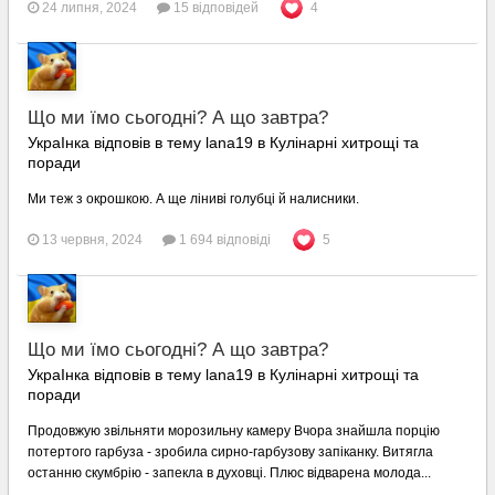
24 липня, 2024
15 відповідей
4
Що ми їмо сьогодні? А що завтра?
УкраІнка відповів в тему lana19 в
Кулінарні хитрощі та
поради
Ми теж з окрошкою. А ще ліниві голубці й налисники.
13 червня, 2024
1 694 відповіді
5
Що ми їмо сьогодні? А що завтра?
УкраІнка відповів в тему lana19 в
Кулінарні хитрощі та
поради
Продовжую звільняти морозильну камеру Вчора знайшла порцію
потертого гарбуза - зробила сирно-гарбузову запіканку. Витягла
останню скумбрію - запекла в духовці. Плюс відварена молода...