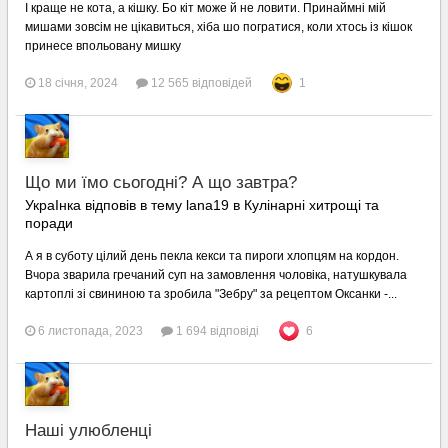
І краще не кота, а кішку. Бо кіт може й не ловити. Принаймні мій
мишами зовсім не цікавиться, хіба шо погратися, коли хтось із кішок
принесе впольовану мишку
18 січня, 2024
12 565 відповідей
1
Що ми їмо сьогодні? А що завтра?
УкраІнка відповів в тему lana19 в
Кулінарні хитрощі та
поради
А я в суботу цілий день пекла кекси та пироги хлопцям на кордон.
Вчора зварила гречаний суп на замовлення чоловіка, натушкувала
картоплі зі свининою та зробила "Зебру" за рецептом Оксанки -...
6 листопада, 2023
1 694 відповіді
6
Наші улюбленці