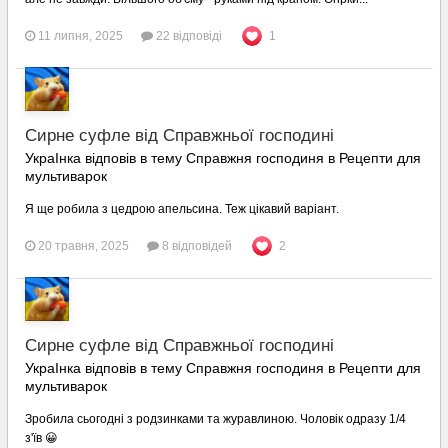
11 липня, 2025
22 відповіді
1
Сирне суфле від Справжньої господині
УкраІнка відповів в тему Справжня господиня в
Рецепти для
мультиварок
Я ще робила з цедрою апельсина. Теж цікавий варіант.
20 травня, 2025
8 відповідей
2
Сирне суфле від Справжньої господині
УкраІнка відповів в тему Справжня господиня в
Рецепти для
мультиварок
Зробила сьогодні з родзинками та журавлиною. Чоловік одразу 1/4
з'їв 😀