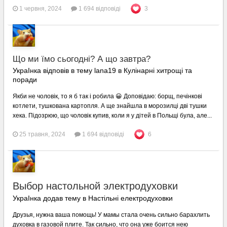
1 червня, 2024
1 694 відповіді
3
Що ми їмо сьогодні? А що завтра?
УкраІнка відповів в тему lana19 в
Кулінарні хитрощі та
поради
Якби не чоловік, то я б так і робила 😀 Доповідаю: борщ, печінкові
котлети, тушкована картопля. А ще знайшла в морозилці дві тушки
хека. Підозрюю, що чоловік купив, коли я у дітей в Польщі була, але...
25 травня, 2024
1 694 відповіді
6
Выбор настольной электродуховки
УкраІнка додав тему в
Настільні електродуховки
Друзья, нужна ваша помощь! У мамы стала очень сильно барахлить
духовка в газовой плите. Так сильно, что она уже боится нею