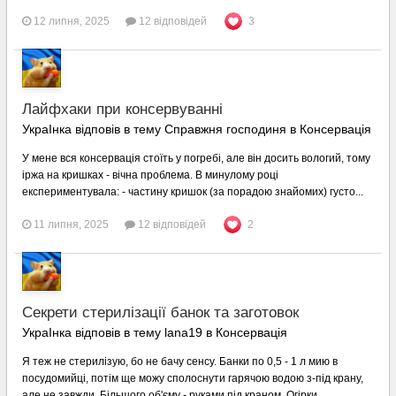
12 липня, 2025
12 відповідей
3
Лайфхаки при консервуванні
УкраІнка відповів в тему Справжня господиня в
Консервація
У мене вся консервація стоїть у погребі, але він досить вологий, тому
іржа на кришках - вічна проблема. В минулому році
експериментувала: - частину кришок (за порадою знайомих) густо...
11 липня, 2025
12 відповідей
2
Секрети стерилізації банок та заготовок
УкраІнка відповів в тему lana19 в
Консервація
Я теж не стерилізую, бо не бачу сенсу. Банки по 0,5 - 1 л мию в
посудомийці, потім ще можу сполоснути гарячою водою з-під крану,
але не завжди. Більшого об'єму - руками під краном. Огірки...