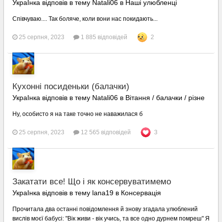
УкраІнка відповів в тему Natali06 в
Наші улюбленці
Співчуваю.... Так боляче, коли вони нас покидають...
25 серпня, 2023
1 885 відповідей
2
Кухонні посиденьки (балачки)
УкраІнка відповів в тему Natali06 в
Вітання / балачки / різне
Ну, особисто я на таке точно не наважилася б
25 серпня, 2023
12 565 відповідей
3
Закатати все! Що і як консервуватимемо
УкраІнка відповів в тему lana19 в
Консервація
Прочитала два останні повідомлення й знову згадала улюблений
вислів моєї бабусі: "Вік живи - вік учись, та все одно дурнем помреш" Я