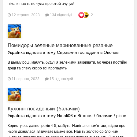
ніколи навіть не чула про отой ачучук!
12 серпня, 2023
134 відповіді
2
Помидоры зеленые маринованные резаные
УкраІнка відповів в тему Справжня господиня в
Овочеві
В цьому році, мабуть, буду і я зеленими закривати, бо через постійні
дощі та спеку скоро всі пропадуть
11 серпня, 2023
15 відповідей
Кухонні посиденьки (балачки)
УкраІнка відповів в тему Natali06 в
Вітання / балачки / різне
Користуюсь давно, років 4-5, мабуть. Навіть не пам'ятаю, звідки про
нього дізналася. Відмиває майже все. Навіть золото-срібло ним