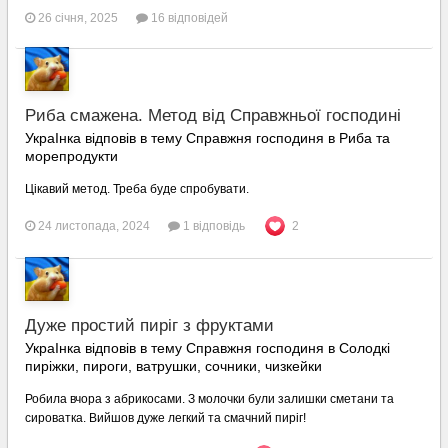
26 січня, 2025
16 відповідей
Риба смажена. Метод від Справжньої господині
УкраІнка відповів в тему Справжня господиня в
Риба та
морепродукти
Цікавий метод. Треба буде спробувати.
24 листопада, 2024
1 відповідь
2
Дуже простий пиріг з фруктами
УкраІнка відповів в тему Справжня господиня в
Солодкі
пиріжки, пироги, ватрушки, сочники, чизкейки
Робила вчора з абрикосами. З молочки були залишки сметани та
сироватка. Вийшов дуже легкий та смачний пиріг!