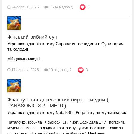
24 серпня, 2025
1 694 відповіді
8
Фінський рибний суп
УкраІнка відповів в тему Справжня господиня в
Супи гарячі
та холодні
Мій супчик сьогодні.
17 серпня, 2025
10 відповідей
3
Французский деревенский пирог с мёдом (
PANASONIC SR-TMH10 )
УкраІнка відповів в тему Natali06 в
Рецепти для мультиварок
Наталочко, зробила і я сьогодні цей пиріг. Соди дала 1 ч.л., погасила
медом. А в борошно додала 1 ч.л. розпушувача. Все інше - точно за
рецептом (навіть мускатний горіх знайшовся ). Мені дуже...