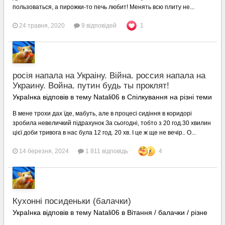
пользоваться, а пирожки-то печь любит! Менять всю плиту не...
24 травня, 2020
9 відповідей
1
росія напала на Украіну. Війна. россия напала на
Украину. Война. путин будь ты проклят!
УкраІнка відповів в тему Natali06 в
Спілкування на різні теми
В мене трохи дах їде, мабуть, але в процесі сидіння в коридорі
зробила невеличкий підрахунок За сьогодні, тобто з 20 год.30 хвилин
цієї доби тривога в нас була 12 год. 20 хв. І це ж ще не вечір.. О...
14 березня, 2024
1 811 відповідь
4
Кухонні посиденьки (балачки)
УкраІнка відповів в тему Natali06 в
Вітання / балачки / різне