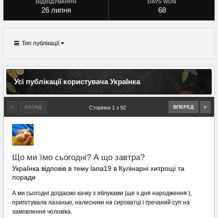
ВІДВІДУВАННЯ
DAYS WON
26 липня
68
Тип публікації
Усі публікації користувача УкраІнка
НАЗАД
ВПЕРЕД
Сторінка 1 з 92
Що ми їмо сьогодні? А що завтра?
УкраІнка відповів в тему lana19 в
Кулінарні хитрощі та
поради
А ми сьогодні доїдаємо качку з яблуками (ще з дня народження ),
приготувала лазанью, налисники на сироватці і гречаний суп на
замовлення чоловіка.