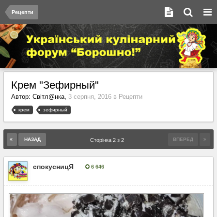
Рецепти
Крем "Зефирный"
Автор:
Світл@нка
,
3 серпня, 2016
в
Рецепти
крем
зефирный
НАЗАД
ВПЕРЕД
Сторінка 2 з 2
спокусницЯ
6 646
Опубліковано:
8 листопада, 2016