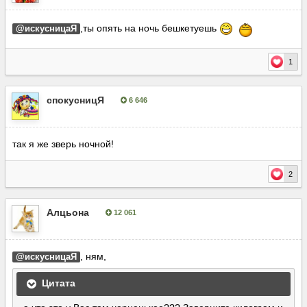
,ты опять на ночь бешкетуешь
@искусницаЯ
1
спокусницЯ
6 646
Опубліковано:
9 листопада, 2016
так я же зверь ночной!
2
Алцьона
12 061
Опубліковано:
9 листопада, 2016
, ням,
@искусницаЯ
Цитата