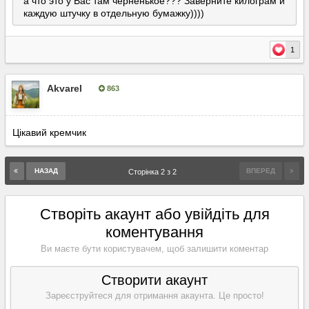
а что это у Вас там черненькое??? Заверните килограм и
каждую штучку в отдельную бумажку))))
1
Akvarel
863
Опубліковано:
11 травня, 2017
Цікавий кремчик
НАЗАД
ВПЕРЕД
Сторінка 2 з 2
Створіть акаунт або увійдіть для
коментування
Ви маєте бути користувачем, щоб залишити коментар
Створити акаунт
Зареєструйтеся для отримання акаунта. Це просто!