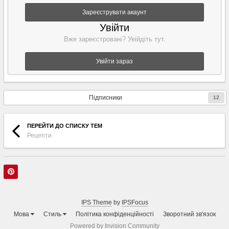
Зареєструвати акаунт
Увійти
Вже зареєстровані? Увійдіть тут.
Увійти зараз
Підписники
12
ПЕРЕЙТИ ДО СПИСКУ ТЕМ
Рецепти
IPS Theme
by
IPSFocus
Мова
Стиль
Політика конфіденційності
Зворотний зв'язок
Powered by Invision Community