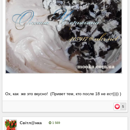
Ох, как же это вкусно! (Привет тем, кто после 18 не ест)))) )
5
Світл@нка
1 569
Опубліковано:
9 листопада, 2016