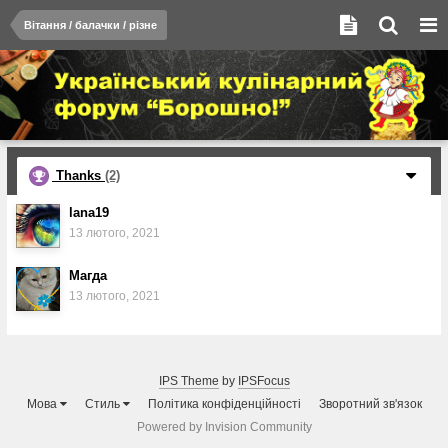
Вітання / балачки / різне
Thanks
(2)
lana19
13 лютого, 2021
Магда
13 лютого, 2021
IPS Theme
by
IPSFocus
Мова
Стиль
Політика конфіденційності
Зворотний зв'язок
Powered by Invision Community