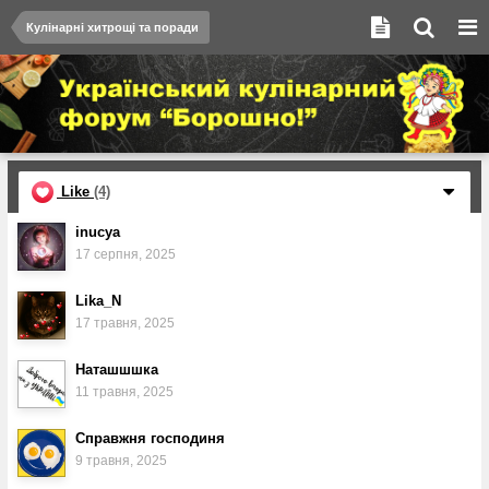
Кулінарні хитрощі та поради
Like
(4)
inucya
17 серпня, 2025
Lika_N
17 травня, 2025
Наташшшка
11 травня, 2025
Справжня господиня
9 травня, 2025