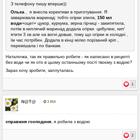
З телефону пишу вперше))
Олька
, я внесла корективи в приготування. Я
заварювала маринад: тобто огірки злила,
150 мл
води
+оцет+ цукор, куркума, зерна гірчиці - закипятила,
потім в киплячий маринад додала огірки цибулею, кип'
ятити 3 хв але на вогні довше, тому що огірки ж холодні ,
їм час потрібен. Додала в кінці мілко порізаний кріп ,
перемішала і по банкам.
Наталочка, так як правильно робити - як написано в рецепті
без води чи як ото в цьому останньому пості твоєму з водою?
Зараз хочу зробити, заплуталась.
1
N@T@
3 854
Опубліковано:
22 серпня, 2023
справжня господиня
, я робила з водою
2