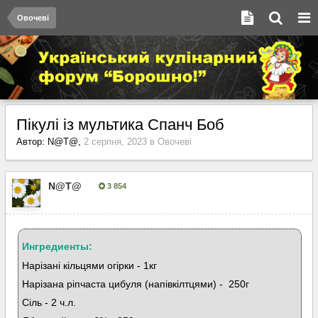
Овочеві
Пікулі із мультика Спанч Боб
Автор:
N@T@
,
2 серпня, 2023
в
Овочеві
N@T@
3 854
Опубліковано:
2 серпня, 2023
Ингредиенты:
Нарізані кільцями огірки - 1кг
Нарізана ріпчаста цибуля (напівкілтцями) - 250г
Сіль - 2 ч.л.