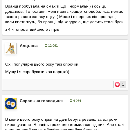
Вранці пробувала на смак ті що нормальні) і ось ці,
додаткові. То останні мені навіть краще сподобались, немає
такого різкого запаху оцту. ( Може і в перших він пропаде,
коли вистигнуть, бо вранці, під ковдрою, ще досить теплі були.
з 4 кг огірків вийшло 5 літрів
Алцьона
12 061
Опубліковано:
8 серпня, 2023
Ох і популярні цього року такі огірочки.
Мушу і я спробувати хоч порцію))
1
Справжня господиня
4 064
Опубліковано:
9 серпня, 2023
В мене цього року огірки на дачі беруть реванш за всі роки
вирощування. Я навіть трохи вже втомилася від них. Але отакі
я ще не пробувала, обов*язково зроблю баночку.