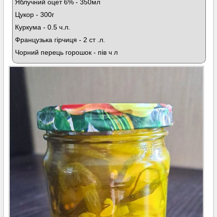
Яблучний оцет 6% - 350мл
Цукор - 300г
Куркума - 0.5 ч.л.
Французька гірчиця - 2 ст .л.
Чорний перець горошок - пів ч л