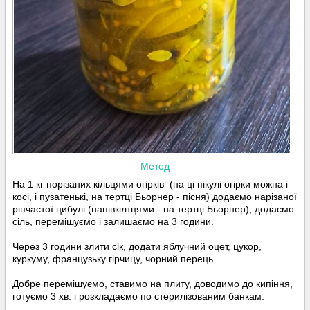
Метод
На 1 кг порізаних кільцями огірків (на ці пікулі огірки можна і
косі, і пузатенькі, на тертці Бьорнер - пісня) додаємо нарізаної
ріпчастої цибулі (напівкілтцями - на тертці Бьорнер), додаємо
сіль, перемішуємо і залишаємо на 3 години.
⠀
Через 3 години злити сік, додати яблучний оцет, цукор,
куркуму, французьку гірчицу, чорний перець.
⠀
Добре перемішуємо, ставимо на плиту, доводимо до кипіння,
готуємо 3 хв. і розкладаємо по стерилізованим банкам.
⠀