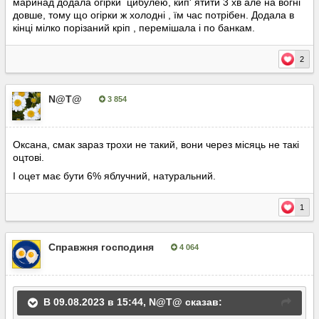
маринад додала огірки цибулею, кип' ятити 3 хв але на вогні
довше, тому що огірки ж холодні , їм час потрібен. Додала в
кінці мілко порізаний кріп , перемішала і по банкам.
2
N@T@
3 854
Опубліковано:
9 серпня, 2023
Оксана, смак зараз трохи не такий, вони через місяць не такі
оцтові.
І оцет має бути 6% яблучний, натуральний.
1
Справжня господиня
4 064
Опубліковано:
22 серпня, 2023
В 09.08.2023 в 15:44,
N@T@
сказав: