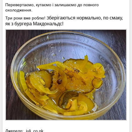
Перевертаємо, кутаємо і залишаємо до повного
охолодження.
берігаються нормально, по смаку,
Три роки вже роблю! З
як з бургера Макдональдс!
⠀
Джерело: juli_co.ok