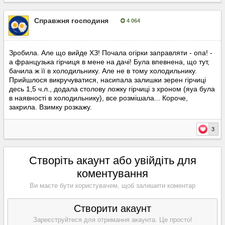
Справжня господиня
4 064
Опубліковано:
22 серпня, 2023
Зробила. Але що вийде ХЗ! Почала огірки заправляти - опа! -
а французька гірчиця в мене на дачі! Була впевнена, що тут,
бачила ж її в холодильнику. Але не в тому холодильнику.
Прийшлося викручуватися, насипала залишки зерен гірчиці
десь 1,5 ч.л., додала столову ложку гірчиці з хроном (яуа була
в наявності в холодильнику), все розмішала... Короче,
закрила. Взимку розкажу.
3
Створіть акаунт або увійдіть для
коментування
Ви маєте бути користувачем, щоб залишити коментар
Створити акаунт
Зареєструйтеся для отримання акаунта. Це просто!