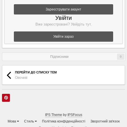
Зареєструвати акаунт
Увійти
Вже зареєстровані? Увійдіть тут.
Увійти зараз
Підписники
0
ПЕРЕЙТИ ДО СПИСКУ ТЕМ
Овочеві
IPS Theme
by
IPSFocus
Мова
Стиль
Політика конфіденційності
Зворотний зв'язок