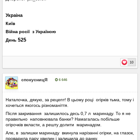
Украіна
Київ
Війна росії з Україною
525
День
10
спокусницЯ
6 646
Опубліковано:
6 серпня, 2023
Наталочка, дякую, за рецепт! В цьому році огірків тьма, тому і
хочеться якогось різноманіття.
Після закривання залишилось десь 0,7 л маринаду. То я не
правильно наповнювала банки? Намагалась побільше
огірочків вкласти, а решту долити маринадом.
Але, в залишки маринаду вкинула нарізанні огірки, на глазок,
проварила пару хвилин і залишила до ранку.