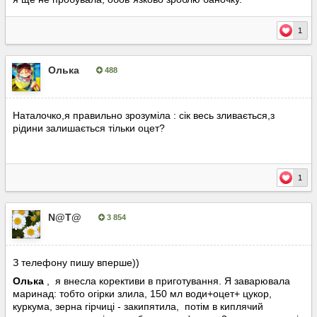
1
Олька
488
Опубліковано:
9 серпня, 2023
Наталочко,я правильно зрозуміла
: сік весь зливається,з
рідини залишається тільки оцет?
1
N@T@
3 854
Опубліковано:
9 серпня, 2023
З телефону пишу вперше))
Олька
, я внесла корективи в приготування. Я заварювала
маринад: тобто огірки злила, 150 мл води+оцет+ цукор,
куркума, зерна гірчиці - закипятила, потім в киплячий