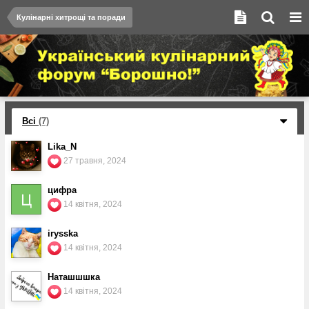
Кулінарні хитрощі та поради
Всі
(7)
Lika_N
27 травня, 2024
цифра
14 квітня, 2024
irysska
14 квітня, 2024
Наташшшка
14 квітня, 2024