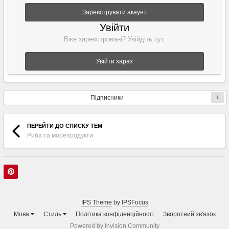
Зареєструвати акаунт
Увійти
Вже зареєстровані? Увійдіть тут.
Увійти зараз
Підписники
1
ПЕРЕЙТИ ДО СПИСКУ ТЕМ
Риба та морепродукти
IPS Theme
by
IPSFocus
Мова
Стиль
Політика конфіденційності
Зворотний зв'язок
Powered by Invision Community