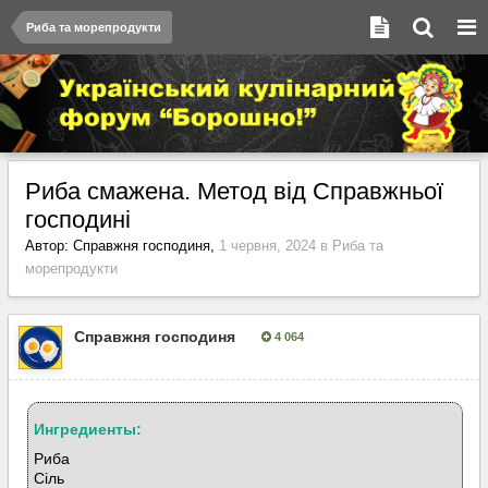
Риба та морепродукти
Риба смажена. Метод від Справжньої
господині
Автор:
Справжня господиня
,
1 червня, 2024
в
Риба та
морепродукти
Справжня господиня
4 064
Опубліковано:
1 червня, 2024
Ингредиенты:
Риба
Сіль