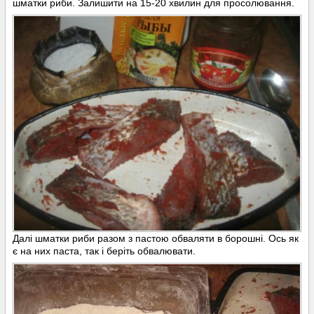
шматки риби. Залишити на 15-20 хвилин для просолювання.
Далі шматки риби разом з пастою обваляти в борошні. Ось як
є на них паста, так і беріть обвалювати.