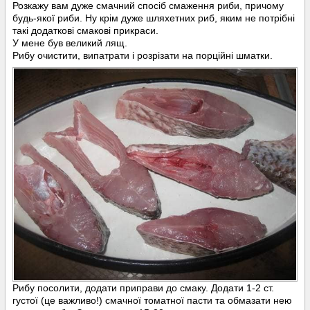
Розкажу вам дуже смачний спосіб смаження риби, причому
будь-якої риби. Ну крім дуже шляхетних риб, яким не потрібні
такі додаткові смакові прикраси.
У мене був великий лящ.
Рибу очистити, випатрати і розрізати на порційні шматки.
Рибу посолити, додати приправи до смаку. Додати 1-2 ст.
густої (це важливо!) смачної томатної пасти та обмазати нею