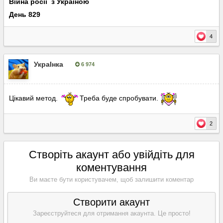
Війна росії з Україною
День 829
4
УкраІнка
6 974
Опубліковано:
24 листопада, 2024
Цікавий метод.
Треба буде спробувати.
2
Створіть акаунт або увійдіть для
коментування
Ви маєте бути користувачем, щоб залишити коментар
Створити акаунт
Зареєструйтеся для отримання акаунта. Це просто!