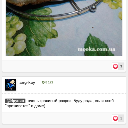
3
ang-kay
8 172
Опубліковано:
27 лютого, 2018
, очень красивый разрез. Буду рада, если хлеб
@Ирунин
"приживется" в доме)
1