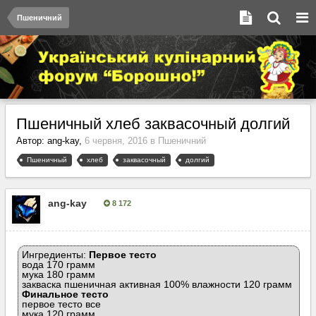
Пшеничний
Пшеничный хлеб заквасочный долгий
Автор:
ang-kay
,
6 червня, 2016
в
Пшеничний
Пшеничный
хлеб
заквасочный
долгий
ang-kay
8 172
Опубліковано:
6 червня, 2016
Ингредиенты:
Первое тесто
вода 170 грамм
мука 180 грамм
закваска пшеничная активная 100% влажности 120 грамм
Финальное тесто
первое тесто все
мука 120 грамм