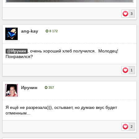
3
ang-kay
8 172
Опубліковано:
27 лютого, 2018
, очень хороший хлеб получился. Молодец!
@Ирунин
Понравился?
1
Ирунин
357
Опубліковано:
27 лютого, 2018
Я ещё не разрезала))), остывает, но думаю вкус будет
отменным...
2