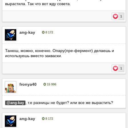
вырастила. Так что вот жду совета.
1
ang-kay
8 172
Опубліковано:
10 червня, 2016
Танюш, можно, конечно. Опару(пре-фермент) делаешь и
используешь вместо закваски.
1
fronya40
15 996
Опубліковано:
10 червня, 2016
, т.е разницы не будет? или все же вырастить?
@ang-kay
ang-kay
8 172
Опубліковано:
10 червня, 2016