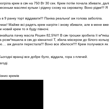
огріла крем в свч на 750 Вт 30 сек. Крем потім почала збивати, далі
лесеньки масляні кульки і рідину схожу на сироватку. Воно рідке!!!
 в 9 ранку торт віддавати!!! Паніка реальна! аж голова заболіла.
емає! Майже всі радять крем нагріти і знову збивати, але в мене вже
и новий крем то я буду півночі.
 - знайшла пачку масла Рошен 82,5%!!! В свч трошки зробила її м*як
розм*якшила в свч до кімнатної Т, збила міксером до білого кольор
.... аж дихати перестала!!! Воно все збилося!!!! Крем получився як 
ьогодні вранці все добре було, віддала, гора з плечей.
агоді.
зних кремів