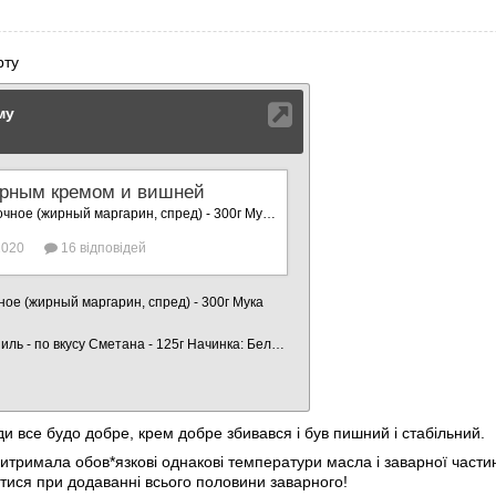
 торту
жди все будо добре, крем добре збивався і був пишний і стабільний.
итримала обов*язкові однакові температури масла і заварної части
ікатися при додаванні всього половини заварного!