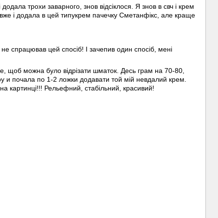
 додала трохи заварного, знов відсіклося. Я знов в свч і крем
 Я вже і додала в цей типукрем пачечку Сметанфікс, але краще
 не спрацював цей спосіб! І зачепив один спосіб, мені
іше, щоб можна було відрізати шматок. Десь грам на 70-80,
у и почала по 1-2 ложки додавати той мій невдалий крем.
на картинці!!! Рельефний, стабільний, красивий!