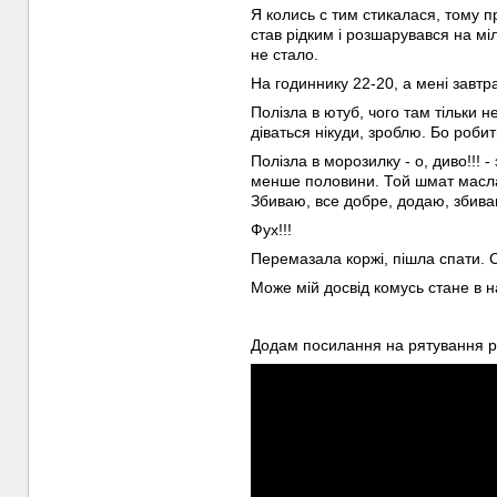
Я колись с тим стикалася, тому пр
став рідким і розшарувався на мі
не стало.
На годиннику 22-20, а мені завтра
Полізла в ютуб, чого там тільки н
діваться нікуди, зроблю. Бо робит
Полізла в морозилку - о, диво!!!
менше половини. Той шмат масла 
Збиваю, все добре, додаю, збиваю
Фух!!!
Перемазала коржі, пішла спати. С
Може мій досвід комусь стане в н
Додам посилання на рятування рі