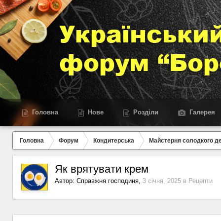
Головна
Нове
Розділи
Галерея
Головна
Форум
Кондитерська
Майстерня солодкого д
Як врятувати крем
Автор:
Справжня господиня
,
3 січня, 2025
в
Рецепти