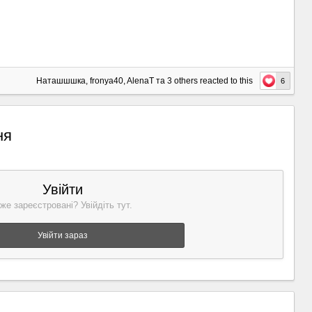
Наташшшка
,
fronya40
,
AlenaT
та
3 others
reacted to this
6
ня
Увійти
же зареєстровані? Увійдіть тут.
Увійти зараз