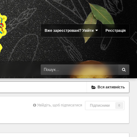
Вже зареєстровані? Увійти
Реєстрація
Вся активність
Увійдіть, щоб підписатися
Підписники
0