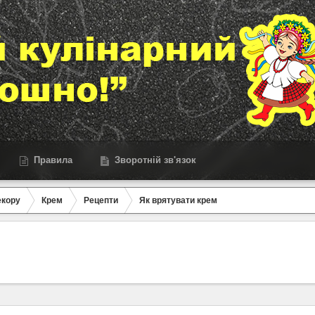
Правила
Зворотній зв'язок
екору
Крем
Рецепти
Як врятувати крем