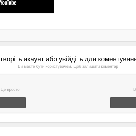
творіть акаунт або увійдіть для коментуван
Ви маєте бути користувачем, щоб залишити коментар
 Це просто!
В