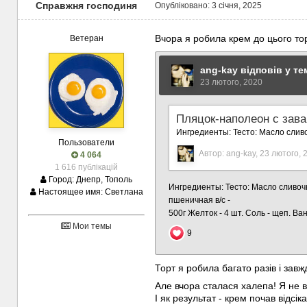
Справжня господиня
Опубліковано:
3 січня, 2025
Вчора я робила крем до цього
Ветеран
Пользователи
4 064
1 616 публікацій
Город:
Днепр, Тополь
Настоящее имя:
Светлана
Мои темы
Торт я робила багато разів і зав
Але вчора сталася халепа! Я не в
І як результат - крем почав відс