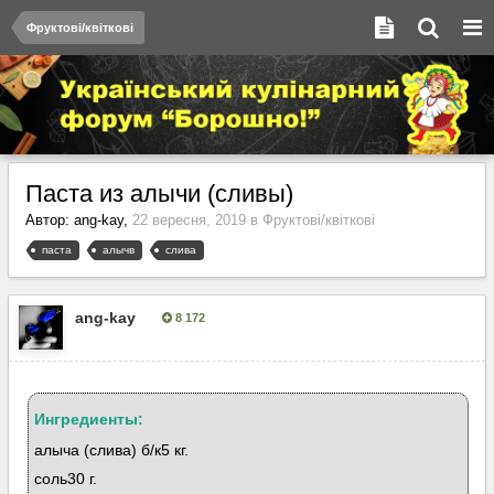
Фруктові/квіткові
Паста из алычи (сливы)
Автор:
ang-kay
,
22 вересня, 2019
в
Фруктові/квіткові
паста
алычв
слива
ang-kay
8 172
Опубліковано:
22 вересня, 2019
Ингредиенты:
алыча (слива) б/к5 кг.
соль30 г.