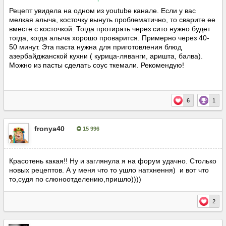
Рецепт увидела на одном из youtube канале. Если у вас
мелкая алыча, косточку вынуть проблематично, то сварите ее
вместе с косточкой. Тогда протирать через сито нужно будет
тогда, когда алыча хорошо проварится. Примерно через 40-
50 минут. Эта паста нужна для приготовления блюд
азербайджанской кухни ( курица-ляванги, аришта, балва).
Можно из пасты сделать соус ткемали. Рекомендую!
6
1
fronya40
15 996
Опубліковано:
29 вересня, 2019
Красотень какая!! Ну и заглянула я на форум удачно. Столько
новых рецептов. А у меня что то ушло натхнення) и вот что
то,судя по слюноотделению,пришло))))
2