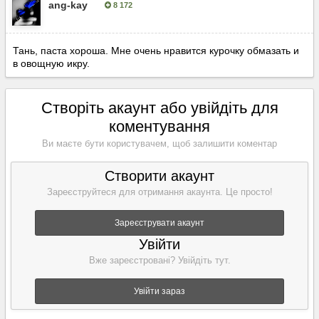
ang-kay
8 172
Опубліковано:
18 листопада, 2019
Тань, паста хороша. Мне очень нравится курочку обмазать и
в овощную икру.
Створіть акаунт або увійдіть для
коментування
Ви маєте бути користувачем, щоб залишити коментар
Створити акаунт
Зареєструйтеся для отримання акаунта. Це просто!
Зареєструвати акаунт
Увійти
Вже зареєстровані? Увійдіть тут.
Увійти зараз