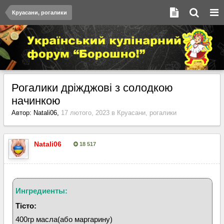
Круасани, рогалики
Рогалики дріжджові з солодкою
начинкою
Автор:
Natali06
,
17 лютого, 2023
в
Круасани, рогалики
Natali06
18 517
Опубліковано:
17 лютого, 2023
Ингредиенты:
Тісто:
400гр масла(або маргарину)