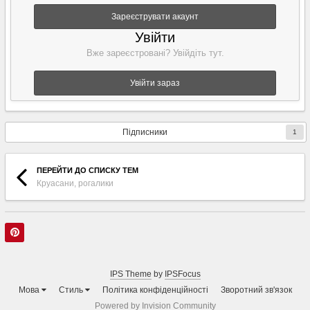
Зареєструвати акаунт
Увійти
Вже зареєстровані? Увійдіть тут.
Увійти зараз
Підписники
1
ПЕРЕЙТИ ДО СПИСКУ ТЕМ
Круасани, рогалики
IPS Theme
by
IPSFocus
Мова
Стиль
Політика конфіденційності
Зворотний зв'язок
Powered by Invision Community