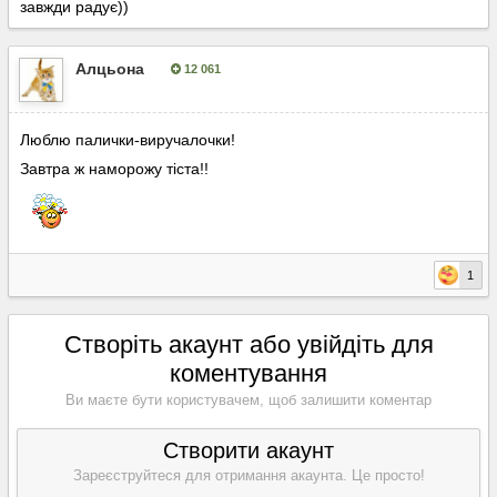
завжди радує))
Алцьона
12 061
Опубліковано:
20 лютого, 2023
Люблю палички-виручалочки!
Завтра ж наморожу тіста!!
1
Створіть акаунт або увійдіть для
коментування
Ви маєте бути користувачем, щоб залишити коментар
Створити акаунт
Зареєструйтеся для отримання акаунта. Це просто!