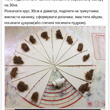
на 30хв.
Розкачати круг, 30см в діаметрі, поділити на трикутники,
викласти начинку, сформувати рогалики, змастити яйцем,
посипати цукром(або спечені посипати пудрою).