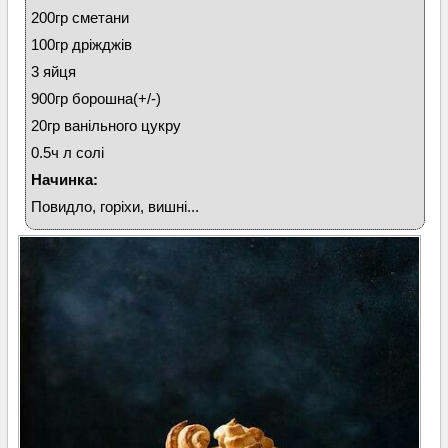
200гр сметани
100гр дріжджів
3 яйця
900гр борошна(+/-)
20гр ванільного цукру
0.5ч л солі
Начинка:
Повидло, горіхи, вишні...