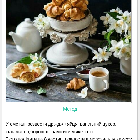
Метод
У сметані розвести дріжджі+яйця, ванільний цукор,
сіль,масло,борошно, замісити м'яке тісто.
Тісто поділити на 8 частин, покласти в морозильну камеру