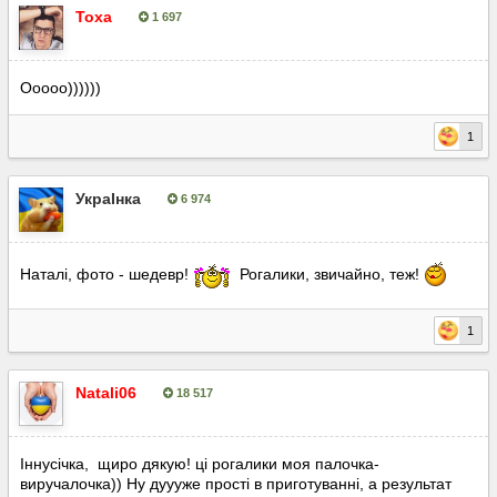
Toxa
1 697
Опубліковано:
18 лютого, 2023
Ооооо))))))
1
УкраІнка
6 974
Опубліковано:
19 лютого, 2023
Наталі, фото - шедевр!
Рогалики, звичайно, теж!
1
Natali06
18 517
Опубліковано:
20 лютого, 2023
Іннусічка, щиро дякую! ці рогалики моя палочка-
виручалочка)) Ну дуууже прості в приготуванні, а результат