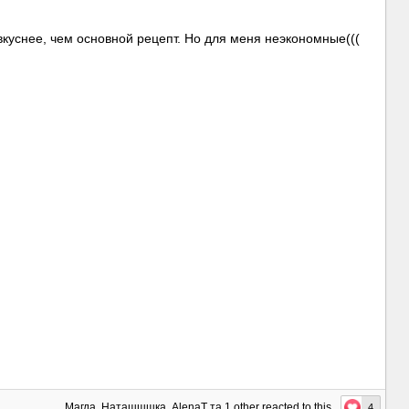
вкуснее, чем основной рецепт. Но для меня неэкономные(((
Магда
,
Наташшшка
,
AlenaT
та
1 other
reacted to this
4