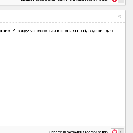
ньким. А закручую вафельки в спеціально відведених для
Справжня господиня
reacted to this
1