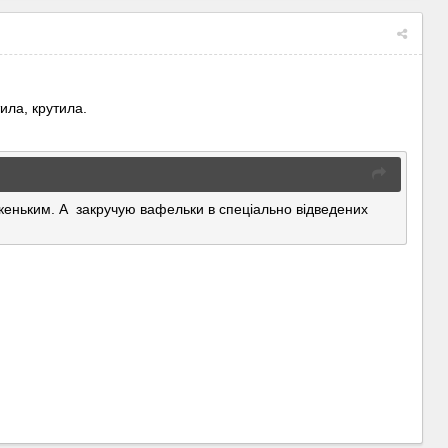
ила, крутила.
мкеньким. А закручую вафельки в спеціально відведених