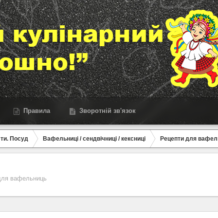
Правила
Зворотній зв'язок
ети. Посуд
Вафельниці / сендвічниці / кексниці
Рецепти для вафел
для вафельниць