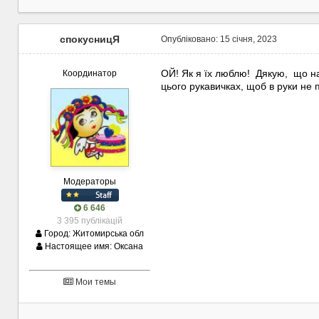
спокусницЯ
Опубліковано:
15 січня, 2023
ОЙ! Як я їх люблю! Дякую, що на
Координатор
цього рукавичках, щоб в руки не 
Модераторы
6 646
3 395 публікацій
Город:
Житомирська обл
Настоящее имя:
Оксана
Мои темы