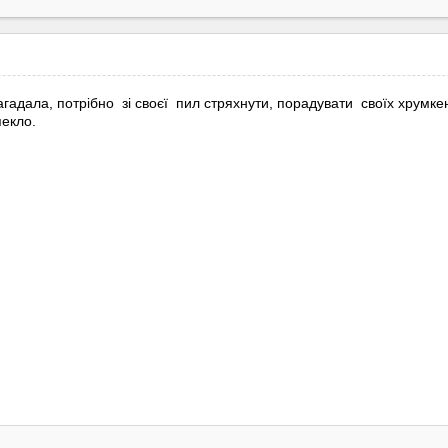
гадала, потрібно зі своєї пил стряхнути, порадувати своїх хрумке
пекло.