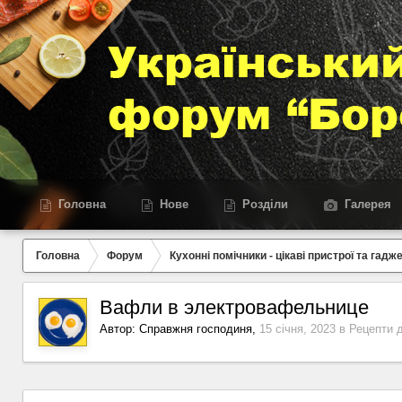
Головна
Нове
Розділи
Галерея
Головна
Форум
Кухонні помічники - цікаві пристрої та гадж
Вафли в электровафельнице
Автор:
Справжня господиня
,
15 січня, 2023
в
Рецепти 