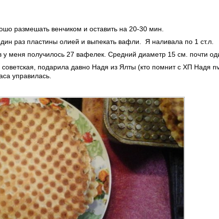
ошо размешать венчиком и оставить на 20-30 мин.
дин раз пластины олией и выпекать вафли. Я наливала по 1 ст.л.
в у меня получилось 27 вафелек. Средний диаметр 15 см. почти од
оветская, подарила давно Надя из Ялты (кто помнит с ХП Надя nvk
часа управилась.