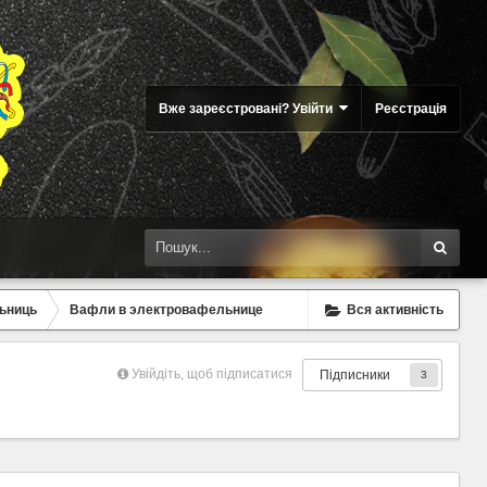
Вже зареєстровані? Увійти
Реєстрація
ьниць
Вафли в электровафельнице
Вся активність
Увійдіть, щоб підписатися
Підписники
3