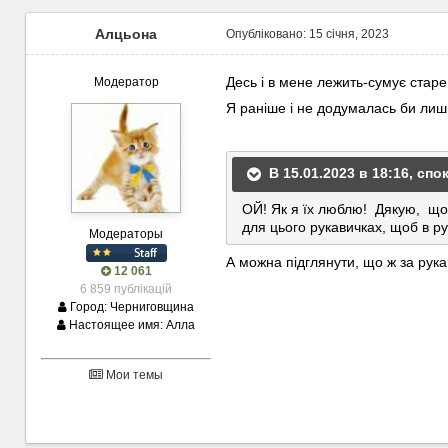
Алцьона
Опубліковано:
15 січня, 2023
Десь і в мене лежить-сумує ста
Модератор
Я раніше і не додумалась би лиш
В 15.01.2023 в 18:16,
спо
ОЙ! Як я їх люблю! Дякую, що 
для цього рукавичках, щоб в р
Модераторы
А можна підглянути, що ж за рук
12 061
6 859 публікацій
Город:
Черниговщина
Настоящее имя:
Алла
Мои темы