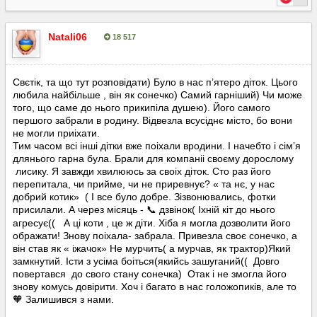
Natali06
18 517
Опубліковано:
8 серпня, 2025
Свєтік, та що тут розповідати) Було в нас пʼятеро діток. Цього
любила найбільше , він як сонечко) Самий гарніший) Чи може
того, що саме до нього прикипіла душею). Його самого
першого забрали в родину. Відвезла всусіднє місто, бо вони
не могли приіхати.
Тим часом всі інші дітки вже поіхали вродини. І начебто і сімʼя
длянього гарна була. Брали для компаніі своєму дорослому
лисику. Я завжди хвилююсь за своіх діток. Сто раз його
перепитала, чи прийме, чи не приревнує? « та нє, у нас
добрий котик» ( І все було добре. Зізвонювались, фотки
присилали. А через місяць -
дзвінок( Іхній кіт до нього
📞
агресує(( А ці коти , це ж діти. Хіба я могла дозволити його
ображати! Знову поіхала- забрала. Привезла своє сонечко, а
він став як « іжачок» Не мурчить( а мурчав, як трактор)Який
замкнутий. Істи з усіма боіться(якийсь зашуганий(( Довго
повертався до свого стану сонечка) Отак і не змогла його
знову комусь довірити. Хоч і багато в нас голожопиків, але то
Залишився з нами.
🧡