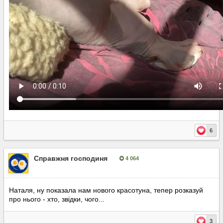
6
Справжня господиня
4 064
Опубліковано:
8 серпня, 2025
Наталя, ну показала нам нового красотуна, тепер розказуй
про нього - хто, звідки, чого...
3