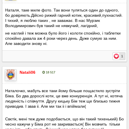
Наталя, таке миле фото. Так вони туляться один до одного,
бо довіряють.Дійсно рижий гарний котик, красивий,пухнастий.
І тихий, я люблю таких , не заважає. В нас Мурзик
Володимирович був такий не нявкучий, лагідний,
не наглий і теж можна було його і колоти спокійно, і таблетки
спокійно давала аж 4 роки через день. Дуже сумую за ним.
Але заводити знову ні.
1
Natali06
18 517
Опубліковано:
18 лютого
Наталочко, мабуть все таки йому більше пощастило зустріти
Біма. Бо два дорослі коти, це вже конкуренція. А тут ні, котяча
людяність і співчуття. Другу кицьку Бім теж ще близько тижня
приводив. І звав іі. Але ми так іі і впіймали(
Свєтік, мені теж дуже подобається, що він такий тихенький) Бо
чесно кажучи у Біма рот не закривається( Він мовчить тільки