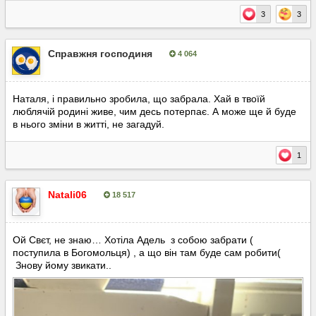
3
3
Справжня господиня
4 064
Опубліковано:
8 серпня, 2025
Наталя, і правильно зробила, що забрала. Хай в твоїй
люблячій родині живе, чим десь потерпає. А може ще й буде
в нього зміни в житті, не загадуй.
1
Natali06
18 517
Опубліковано:
8 серпня, 2025
Ой Свєт, не знаю… Хотіла Адель з собою забрати (
поступила в Богомольця) , а що він там буде сам робити(
Знову йому звикати..