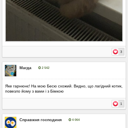
3
Магда
2 542
Опубліковано:
17 лютого
Яке гарнюнє! На мою Бесю схожий. Видно, що лагідний котик,
повезло йому з вами і з Бімкою
1
Справжня господиня
4 064
Опубліковано:
18 лютого