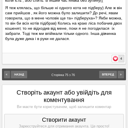
коли ість , або спить. В інший час нявка без зупину((
Я теж клялась, що більше ні одного кота не підберу) Але ж він
сам прийшов , як його можна було залишити? До речі, явам
говорила, що в мене чоловік ще та» підберуха»? Якби можна,
то він би всіх котів підібрав) Колись на краю ліса побачив двох
кошенят, то не відходив від мене, поки я не погодилася іх
забрати. Тоді теж ми впіймали тільки одного. Інша дівчинка
була дуже дика і в руки не далася.
4
НАЗАД
ВПЕРЕД
Сторінка 75 з 76
Створіть акаунт або увійдіть для
коментування
Ви маєте бути користувачем, щоб залишити коментар
Створити акаунт
Зареєструйтеся для отримання акаунта. Це просто!