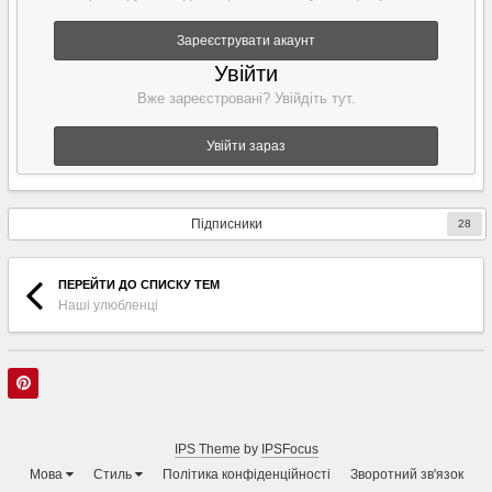
Зареєструвати акаунт
Увійти
Вже зареєстровані? Увійдіть тут.
Увійти зараз
Підписники
28
ПЕРЕЙТИ ДО СПИСКУ ТЕМ
Наші улюбленці
IPS Theme
by
IPSFocus
Мова
Стиль
Політика конфіденційності
Зворотний зв'язок