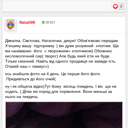
2
Natali06
18 517
Опубліковано:
15 серпня, 2024
Дівчатка, Свєточка, Наталочка, дякую! Обовʼязково передам
Хʼюшику вашу підторимку. ) він дуже розумний хлопчик. Ще
ми називаємо його « творожним» хлопчиком) Обожнює
кисломолочний сир( творог) Але будь який істи не буде.
Тільки смачний. Навіть від одного продавця не завжди ість.
Отакий наш « лакмус»)
ось знайшла фото на 4 день. Це перше його фото .
Придивіться до його очей(
ну і як обіцяла відео)Тут йому місяць ітиждень. І він ще не
ходить. ( Дітки які поряд для порівняння. Вони меньші за
нього на тиждень.