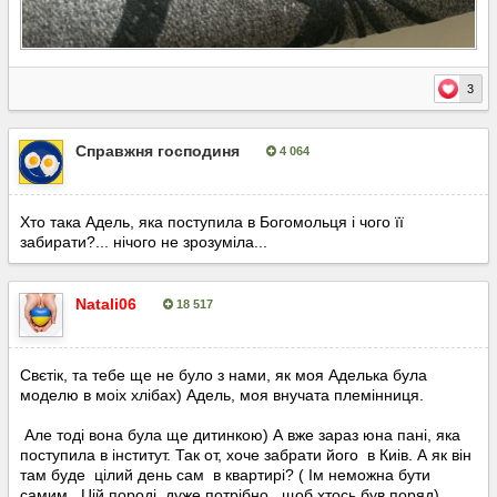
3
Справжня господиня
4 064
Опубліковано:
9 серпня, 2025
Хто така Адель, яка поступила в Богомольця і чого її
забирати?... нічого не зрозуміла...
Natali06
18 517
Опубліковано:
9 серпня, 2025
Свєтік, та тебе ще не було з нами, як моя Аделька була
моделю в моіх хлібах) Адель, моя внучата племінниця.
Але тоді вона була ще дитинкою) А вже зараз юна пані, яка
поступила в інститут. Так от, хоче забрати його в Киів. А як він
там буде цілий день сам в квартирі? ( Ім неможна бути
самим . Цій породі, дуже потрібно , щоб хтось був поряд)