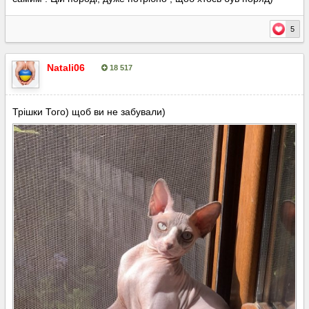
5
Natali06
18 517
Опубліковано:
17 серпня, 2025
Трішки Того) щоб ви не забували)