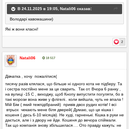
В 24.11.2025 в 19:05,
Natali06
сказав:
Володарі кавомашини)
Які ж вони класні!
2
Natali06
18 517
Опубліковано:
19 січня
Дівчатка , хочу пожалітися(
тисячу разів клялася, що більше ні одного кота не підберу. Та
і сестра постійно мене за це сварить. Так от. Вчора 6 ранку ,
на вулиці -15 С , виходжу, щоб Кнопу випустити погуляти, бо в
такі морози вона живе у флігелі.. коли вийшла, чуть не впала !
Мій Бім ( який тежпідібраний) привів двох рудих котів! І всі
втрьох чекають мене біля дверей( Думаю, що це кішка і
кошеня ( десь 6-10 місяців). Не худі, гарненькі. Кішка в руки не
дається, але і з двору не йде. Кошеня до вечора спіймали.
Так що компанія знову збільшилася…. Ото правду кажуть: не