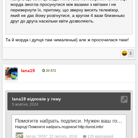
морда змогла просунутися між вазами з квітами і не
перевернути їх, притому, що зверху висить телевізор,
який не дає йому розігнутися, а кругом 4 вази близенько
друг до друга наскільки квіти дозволяють.
Та й морда і дупця там чималенькі) але ж просочилася таки!
2
lana19
20 872
Опубліковано:
5 жовтня, 2024