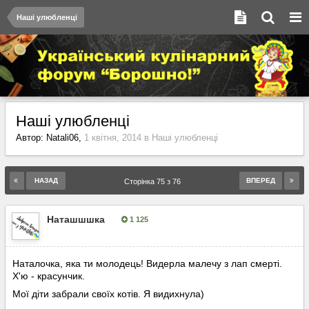
Наші улюбленці
Наші улюбленці
Автор:
Natali06
,
1 квітня, 2014
в
Наші улюбленці
НАЗАД
ВПЕРЕД
Сторінка 75 з 76
Наташшшка
1 125
Опубліковано:
9 серпня, 2024
Наталочка, яка ти молодець! Видерла малечу з лап смерті.
Х'ю - красунчик.
Мої діти забрали своїх котів. Я видихнула)