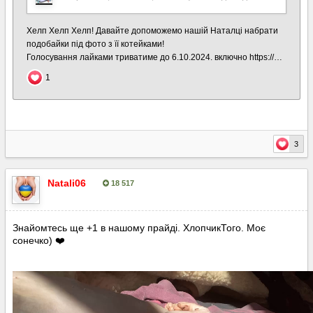
3
Natali06
18 517
Опубліковано:
7 серпня, 2025
Знайомтесь ще +1 в нашому прайді. ХлопчикТого. Моє
сонечко)
❤️