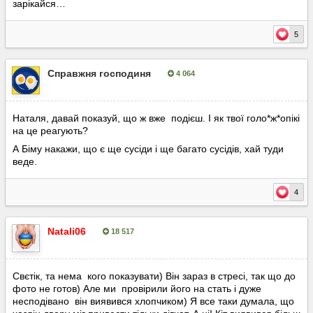
зарікайся…
5
Справжня господиня
4 064
Опубліковано:
19 січня
Наталя, давай показуй, що ж вже подієш. І як твої голо*ж*опікі
на це реагують?
А Біму накажи, що є ще сусіди і ще багато сусідів, хай туди
веде.
4
Natali06
18 517
Опубліковано:
19 січня
Свєтік, та нема кого показувати) Він зараз в стресі, так що до
фото не готов) Але ми провірили його на стать і дуже
несподівано він виявився хлопчиком) Я все таки думала, що