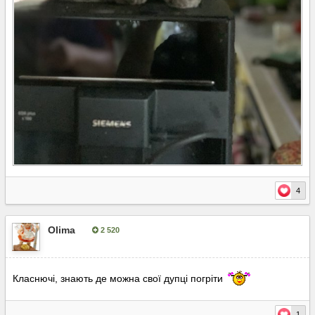
4
Olima
2 520
Опубліковано:
24 листопада, 2025
Класнючі, знають де можна свої дупці погріти
1