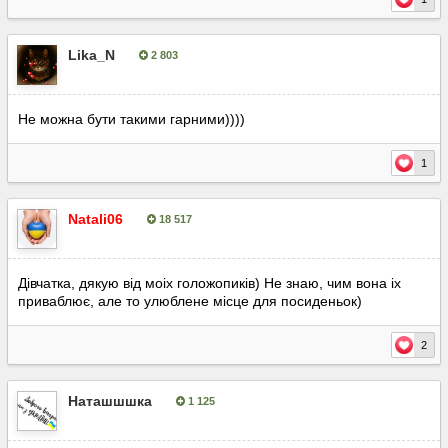
Lika_N
2 803
Опубліковано:
24 листопада, 2025
Не можна бути такими гарними))))
1
Natali06
18 517
Опубліковано:
25 листопада, 2025
Дівчатка, дякую від моіх голожопиків) Не знаю, чим вона іх
приваблює, але то улюблене місце для посиденьок)
2
Наташшшка
1 125
Опубліковано:
25 листопада, 2025