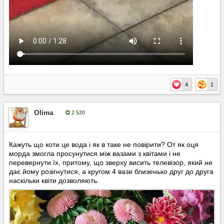
4
1
Olima
2 520
Опубліковано:
29 серпня, 2024
Кажуть що коти це вода і як в таке не повірити? От як оця
морда змогла просунутися між вазами з квітами і не
перевернути їх, притому, що зверху висить телевізор, який не
дає йому розігнутися, а кругом 4 вази близенько друг до друга
наскільки квіти дозволяють.