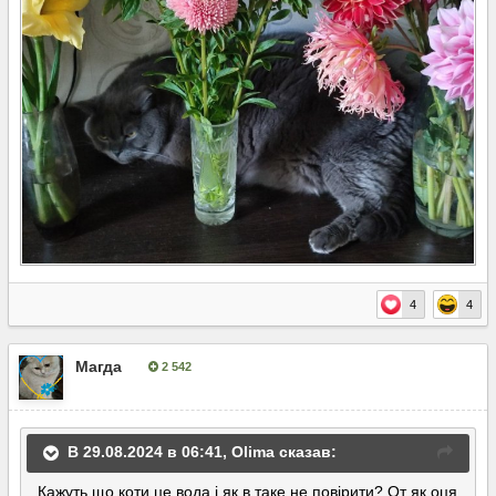
4
4
Магда
2 542
Опубліковано:
31 серпня, 2024
В 29.08.2024 в 06:41,
Olima
сказав:
Кажуть що коти це вода і як в таке не повірити? От як оця