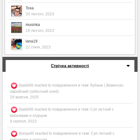
Toxa
20 лютого, 2023
musinka
18 лютого, 2023
lana19
22 січня, 2023
Стрічка активності
Natali06
reacted to повідомлення в темі:
Кубане ( йеменско-
еврейский субботний хлеб)
29 жовтня, 2025
Natali06
reacted to повідомлення в темі:
Суп летний с
кабачками и огурцом
9 серпня, 2023
fronya40
reacted to повідомлення в темі:
Суп летний с
кабачками и огурцом