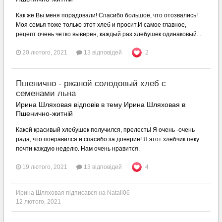
Как же Вы меня порадовали! Спасибо большое, что отозвались!
Моя семья тоже только этот хлеб и просит.И самое главное,
рецепт очень четко выверен, каждый раз хлебушек одинаковый...
20 лютого, 2021
13 відповідей
2
Пшенично - ржаной солодовый хлеб с
семенами льна
Ирина Шляховая відповів в тему Ирина Шляховая в
Пшенично-житній
Какой красивый хлебушек получился, прелесть! Я очень -очень
рада, что понравился и спасибо за доверие! Я этот хлебчик пеку
почти каждую неделю. Нам очень нравится.
19 лютого, 2021
13 відповідей
4
Ирина Шляховая
підписався на
Natali06
12 лютого, 2021