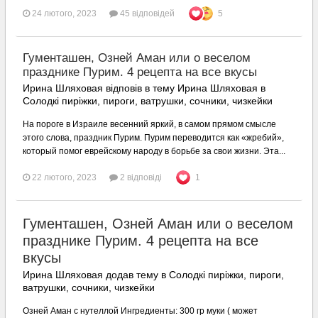
24 лютого, 2023
45 відповідей
5
Гументашен, Озней Аман или о веселом
празднике Пурим. 4 рецепта на все вкусы
Ирина Шляховая відповів в тему Ирина Шляховая в
Солодкі пиріжки, пироги, ватрушки, сочники, чизкейки
На пороге в Израиле весенний яркий, в самом прямом смысле
этого слова, праздник Пурим. Пурим переводится как «жребий»,
который помог еврейскому народу в борьбе за свои жизни. Эта...
22 лютого, 2023
2 відповіді
1
Гументашен, Озней Аман или о веселом
празднике Пурим. 4 рецепта на все
вкусы
Ирина Шляховая додав тему в
Солодкі пиріжки, пироги,
ватрушки, сочники, чизкейки
Озней Аман с нутеллой Ингредиенты: 300 гр муки ( может