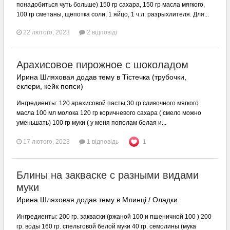
понадобиться чуть больше) 150 гр сахара, 150 гр масла мягкого,
100 гр сметаны, щепотка соли, 1 яйцо, 1 ч.л. разрыхлителя. Для...
22 лютого, 2023
2 відповіді
Арахисовое пирожное с шоколадом
Ирина Шляховая додав тему в
Тістечка (трубочки,
еклери, кейк попси)
Ингредиенты: 120 арахисовой пасты 30 гр сливочного мягкого
масла 100 мл молока 120 гр коричневого сахара ( смело можно
уменьшать) 100 гр муки ( у меня пополам белая и...
17 лютого, 2023
1 відповідь
1
Блины на закваске с разными видами
муки
Ирина Шляховая додав тему в
Млинці / Оладки
Ингредиенты: 200 гр. закваски (ржаной 100 и пшеничной 100 ) 200
гр. воды 160 гр. спельтовой белой муки 40 гр. семолины (мука