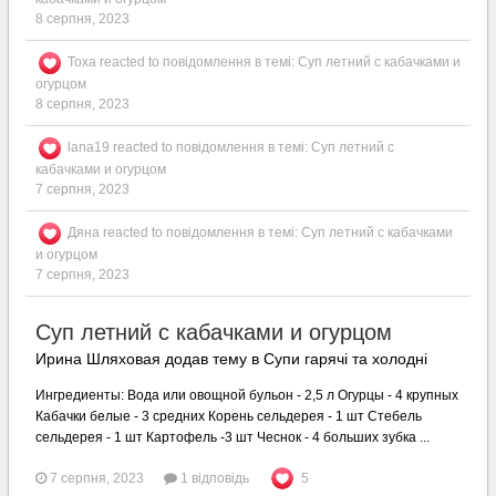
8 серпня, 2023
Toxa
reacted to повідомлення в темі:
Суп летний с кабачками и
огурцом
8 серпня, 2023
lana19
reacted to повідомлення в темі:
Суп летний с
кабачками и огурцом
7 серпня, 2023
Дяна
reacted to повідомлення в темі:
Суп летний с кабачками
и огурцом
7 серпня, 2023
Суп летний с кабачками и огурцом
Ирина Шляховая додав тему в
Супи гарячі та холодні
Ингредиенты: Вода или овощной бульон - 2,5 л Огурцы - 4 крупных
Кабачки белые - 3 средних Корень сельдерея - 1 шт Стебель
сельдерея - 1 шт Картофель -3 шт Чеснок - 4 больших зубка ...
7 серпня, 2023
1 відповідь
5