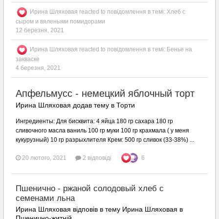
Ирина Шляховая
reacted to повідомлення в темі:
Хлеб с
сыром и вялеными помидорами
12 березня, 2021
Ирина Шляховая
reacted to повідомлення в темі:
Бенье на
закваске
4 березня, 2021
Апфельмусс - немецкий яблочный торт
Ирина Шляховая додав тему в
Торти
Ингредиенты: Для бисквита: 4 яйца 180 гр сахара 180 гр
сливочного масла ваниль 100 гр муки 100 гр крахмала ( у меня
кукурузный) 10 гр разрыхлителя Крем: 500 гр сливок (33-38%) ...
20 лютого, 2021
2 відповіді
6
Пшенично - ржаной солодовый хлеб с
семенами льна
Ирина Шляховая відповів в тему Ирина Шляховая в
Пшенично-житній