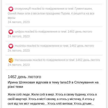
спокусницЯ
reacted to повідомлення в темі:
Гументашен,
Озней Аман или о веселом празднике Пурим. 4 рецепта на все
вкусы
24 лютого, 2023
цифра
reacted to повідомлення в темі:
1462 день лютого
24 лютого, 2023
musinka
reacted to повідомлення в темі:
1462 день лютого
24 лютого, 2023
Наташшшка
reacted to повідомлення в темі:
1462 день лютого
24 лютого, 2023
1462 день лютого
Ирина Шляховая відповів в тему lana19 в
Спілкування на
різні теми
Жили собі люди. Жили собі в мирі. Хтось в свому будинку, хтось в
своїй квартирі. Хтось в місті своєму, а хтось у містечку, А хтось у
селі від тих міст недалечко... Хтось хліб випікав. Хтось дітьми...