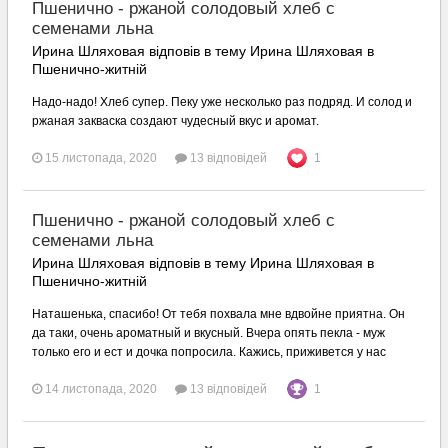
Пшенично - ржаной солодовый хлеб с
семенами льна
Ирина Шляховая відповів в тему Ирина Шляховая в
Пшенично-житній
Надо-надо! Хлеб супер. Пеку уже несколько раз подряд. И солод и
ржаная закваска создают чудесный вкус и аромат.
15 листопада, 2020
13 відповідей
1
Пшенично - ржаной солодовый хлеб с
семенами льна
Ирина Шляховая відповів в тему Ирина Шляховая в
Пшенично-житній
Наташенька, спасибо! От тебя похвала мне вдвойне приятна. Он
да таки, очень ароматный и вкусный. Вчера опять пекла - муж
только его и ест и дочка попросила. Кажись, приживется у нас
14 листопада, 2020
13 відповідей
1