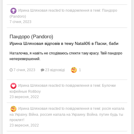
Ирина Шляховая
reacted to повідомлення в темі:
Пандоро
(Pandoro)
7 січня, 2023
Пандоро (Pandoro)
Ирина Шляховая відповів в тему Natali06 в
Паски, баби
Наталочка, я навіть не сподіваюсь спекти таку красу. Твій пандоро
неперевершений.
7 січня, 2023
23 відповіді
1
Ирина Шляховая
reacted to повідомлення в темі:
Булочки
кофейные Rotiboy
23 вересня, 2022
Ирина Шляховая
reacted to повідомлення в темі:
росія напала
на Украіну. Війна. россия напала на Украину. Война. путин будь ты
проклят!
23 вересня, 2022