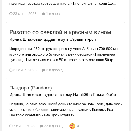
пшеницы твердых сортов для пасты) 1 неполная ч.л. соли 1,5...
23 січня, 2023
1 відповідь
Ризотто со свеклой и красным вином
Ирина Шляховая додав тему в
Страви з круп
Ингредиенты: 150 гр круглого риса ( у меня Арборио) 700-800 мл
куриного или овощного бульона ( у меня овощной) 1 маленькая
луковица 1 маленькая свекла 50 мл красного сухого вина 50 гр...
21 січня, 2023
3 відповіді
Пандоро (Pandoro)
Ирина Шляховая відповів в тему Natali06 в
Паски, баби
Розумiю, бо сама така. Цiлий день стежимо за новинами , дивимось
украiньске телебачення, спiлкуемось з друзями у Кривому Розi.
Настрою особливо нема щось готувати.
7 січня, 2023
23 відповіді
4