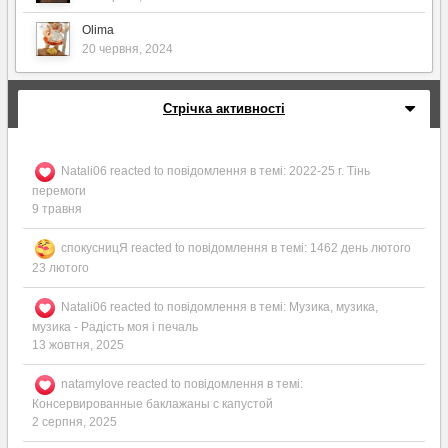
Olima
20 червня, 2024
Стрічка активності
Natali06
reacted to повідомлення в темі:
2022-25 г. Тінь
перемоги
9 травня
спокусницЯ
reacted to повідомлення в темі:
1462 день лютого
23 лютого
Natali06
reacted to повідомлення в темі:
Музика, музика,
музика - Радість моя і печаль
13 жовтня, 2025
natamylove
reacted to повідомлення в темі:
Консервированные баклажаны с капустой
2 серпня, 2025