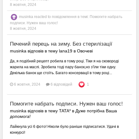
8 жовтня, 2024
musinka
reacted to повідомлення в темі:
Помогите набрать
подписи. Нужен ваш голос!
8 жовтня, 2024
Печений перець на зиму. Без стерилізації
musinka відповів в тему lana19 в
Овочеві
Да, я подібний рецепт робила в тому році. Тіки я на сковороді
жарила на маслі. Зробила тоді пару банок,но з'їли тіки одну.
Декілька банок ще стоїть. Багато консервації в тому році...
6 жовтня, 2024
6 відповідей
1
Помогите набрать подписи. Нужен ваш голос!
musinka відповів в тему TATA* в
Дуже потрібна Ваша
допомога!
Лайкнула усі 6 фото! Ніколи було раніше підписатися. Удачі в
конкурсі!