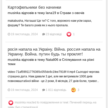
Картофельники без начинки
musinka відповів в тему lana19 в
Страви з овочів
makabusha, Наташа! Це ти? С того, ворожого нам усім зараз,
форуму? Ти багато років як з нього пропала.
19 листопада, 2024
23 відповіді
1
росія напала на Украіну. Війна. россия напала на
Украину. Война. путин будь ты проклят!
musinka відповів в тему Natali06 в
Спілкування на різні
теми
video-71af59911776365c055dc6c1fee7918f-V.mp4 Сьогодні чергова
страшна дата. Нам давали 3 дні, але ми витримали 1000 днів
повномаштабної війни - це 2 роки, 8 місяців, 27 днів болю, тривог...
19 листопада, 2024
1 811 відповідь
3
musinka
reacted to повідомлення в темі:
Печений перець на
зиму. Без стерилізації