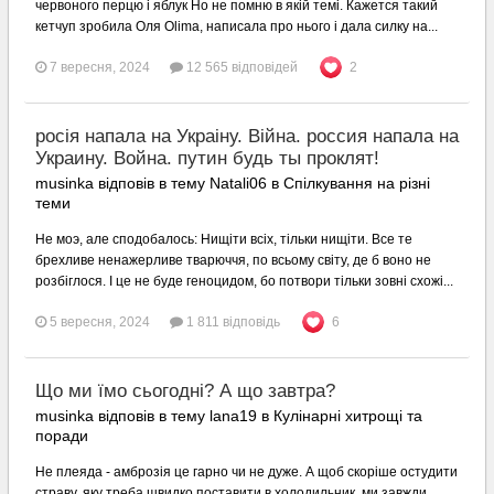
червоного перцю і яблук Но не помню в якій темі. Кажется такий
кетчуп зробила Оля Оlima, написала про нього і дала силку на...
7 вересня, 2024
12 565 відповідей
2
росія напала на Украіну. Війна. россия напала на
Украину. Война. путин будь ты проклят!
musinka відповів в тему Natali06 в
Спілкування на різні
теми
Не моэ, але сподобалось: Нищіти всіх, тільки нищіти. Все те
брехливе ненажерливе тварюччя, по всьому світу, де б воно не
розбіглося. І це не буде геноцидом, бо потвори тільки зовні схожі...
5 вересня, 2024
1 811 відповідь
6
Що ми їмо сьогодні? А що завтра?
musinka відповів в тему lana19 в
Кулінарні хитрощі та
поради
Не плеяда - амброзія це гарно чи не дуже. А щоб скоріше остудити
страву, яку треба швидко поставити в холодильник, ми завжди