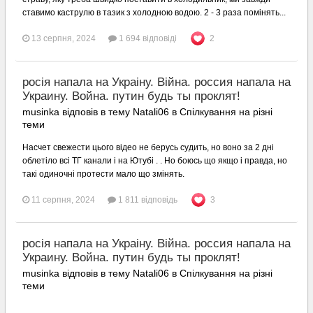
ставимо каструлю в тазик з холодною водою. 2 - 3 раза помінять...
13 серпня, 2024
1 694 відповіді
2
росія напала на Украіну. Війна. россия напала на
Украину. Война. путин будь ты проклят!
musinka відповів в тему Natali06 в
Спілкування на різні
теми
Насчет свежести цього відео не берусь судить, но воно за 2 дні
облетіло всі ТГ канали і на Ютубі . . Но боюсь що якщо і правда, но
такі одиночні протести мало що змінять.
11 серпня, 2024
1 811 відповідь
3
росія напала на Украіну. Війна. россия напала на
Украину. Война. путин будь ты проклят!
musinka відповів в тему Natali06 в
Спілкування на різні
теми