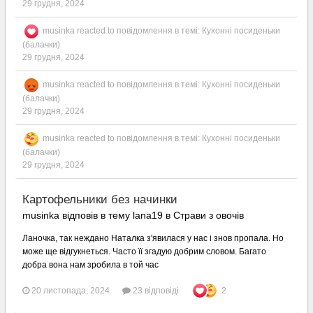
29 грудня, 2024
musinka
reacted to повідомлення в темі:
Кухонні посиденьки
(балачки)
29 грудня, 2024
musinka
reacted to повідомлення в темі:
Кухонні посиденьки
(балачки)
29 грудня, 2024
musinka
reacted to повідомлення в темі:
Кухонні посиденьки
(балачки)
29 грудня, 2024
Картофельники без начинки
musinka відповів в тему lana19 в
Страви з овочів
Ланочка, так неждано Наталка з'явилася у нас і знов пропала. Но
може ще відгукнеться. Часто її згадую добрим словом. Багато
добра вона нам зробила в той час
20 листопада, 2024
23 відповіді
2