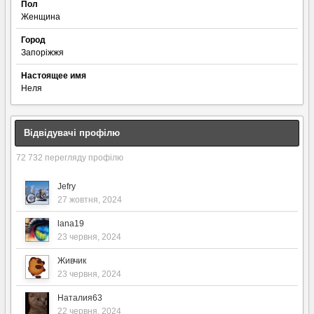
Пол
Женщина
Город
Запоріжжя
Настоящее имя
Неля
Відвідувачі профілю
72 732 перегляду профілю
Jefry
27 жовтня, 2024
lana19
23 червня, 2024
Живчик
23 червня, 2024
Наталия63
22 червня, 2024