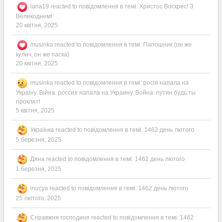
lana19
reacted to повідомлення в темі:
Христос Воскрес! З
Великоднем!
20 квітня, 2025
musinka
reacted to повідомлення в темі:
Папошник (он же
кулич, он же паска)
20 квітня, 2025
musinka
reacted to повідомлення в темі:
росія напала на
Украіну. Війна. россия напала на Украину. Война. путин будь ты
проклят!
5 квітня, 2025
УкраІнка
reacted to повідомлення в темі:
1462 день лютого
5 березня, 2025
Дяна
reacted to повідомлення в темі:
1462 день лютого
1 березня, 2025
inucya
reacted to повідомлення в темі:
1462 день лютого
25 лютого, 2025
Справжня господиня
reacted to повідомлення в темі:
1462