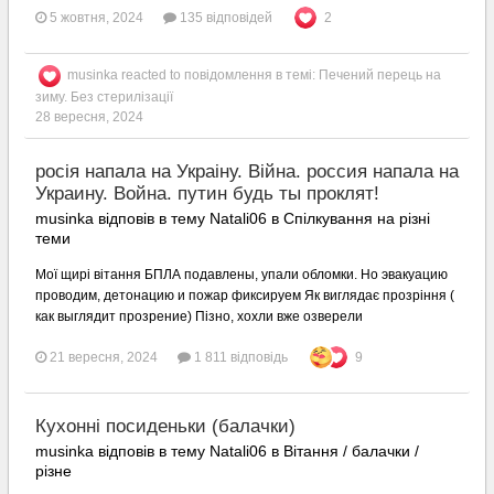
5 жовтня, 2024
135 відповідей
2
musinka
reacted to повідомлення в темі:
Печений перець на
зиму. Без стерилізації
28 вересня, 2024
росія напала на Украіну. Війна. россия напала на
Украину. Война. путин будь ты проклят!
musinka відповів в тему Natali06 в
Спілкування на різні
теми
Мої щирі вітання БПЛА подавлены, упали обломки. Но эвакуацию
проводим, детонацию и пожар фиксируем Як виглядає прозріння (
как выглядит прозрение) Пізно, хохли вже озверели
21 вересня, 2024
1 811 відповідь
9
Кухонні посиденьки (балачки)
musinka відповів в тему Natali06 в
Вітання / балачки /
різне