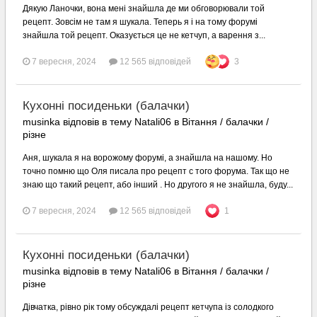
Дякую Ланочки, вона мені знайшла де ми обговорювали той
рецепт. Зовсім не там я шукала. Теперь я і на тому форумі
знайшла той рецепт. Оказується це не кетчуп, а варення з...
7 вересня, 2024
12 565 відповідей
3
Кухонні посиденьки (балачки)
musinka відповів в тему Natali06 в
Вітання / балачки /
різне
Аня, шукала я на ворожому форумі, а знайшла на нашому. Но
точно помню що Оля писала про рецепт с того форума. Так що не
знаю що такий рецепт, або інший . Но другого я не знайшла, буду...
7 вересня, 2024
12 565 відповідей
1
Кухонні посиденьки (балачки)
musinka відповів в тему Natali06 в
Вітання / балачки /
різне
Дівчатка, рівно рік тому обсуждалі рецепт кетчупа із солодкого