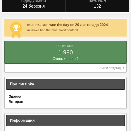
ВІДВІДУВАННЯ
DAYS WON
24 березня
132
musinka last won the day on 20 листопада 2024
musinka had the most liked content!
РЕПУТАЦІЯ
1 980
Очень хороший
Зміни репутації
Про musinka
Звання
Ветеран
Информация