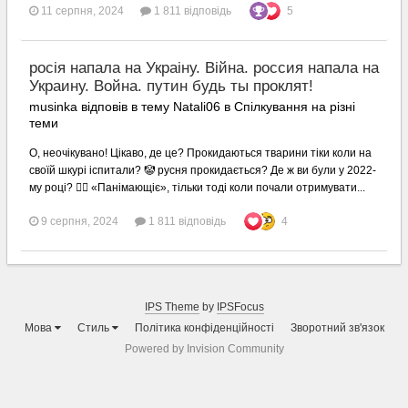
11 серпня, 2024
1 811 відповідь
5
росія напала на Украіну. Війна. россия напала на
Украину. Война. путин будь ты проклят!
musinka відповів в тему Natali06 в
Спілкування на різні
теми
О, неочікувано! Цікаво, де це? Прокидаються тварини тіки коли на
своїй шкурі іспитали? 🤡 русня прокидається? Де ж ви були у 2022-
му році? 🤦‍♂️ «Панімающіє», тільки тоді коли почали отримувати...
9 серпня, 2024
1 811 відповідь
4
IPS Theme
by
IPSFocus
Мова
Стиль
Політика конфіденційності
Зворотний зв'язок
Powered by Invision Community