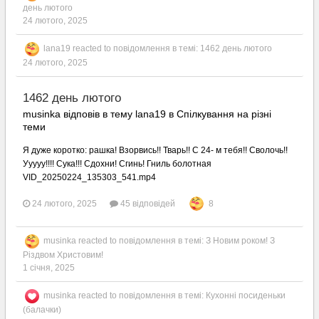
день лютого
24 лютого, 2025
lana19
reacted to повідомлення в темі:
1462 день лютого
24 лютого, 2025
1462 день лютого
musinka відповів в тему lana19 в
Спілкування на різні
теми
Я дуже коротко: рашка! Взорвись!! Тварь!! С 24- м тебя!! Сволочь!!
Ууууу!!!! Сука!!! Сдохни! Сгинь! Гниль болотная
VID_20250224_135303_541.mp4
24 лютого, 2025
45 відповідей
8
musinka
reacted to повідомлення в темі:
З Новим роком! З
Різдвом Христовим!
1 січня, 2025
musinka
reacted to повідомлення в темі:
Кухонні посиденьки
(балачки)