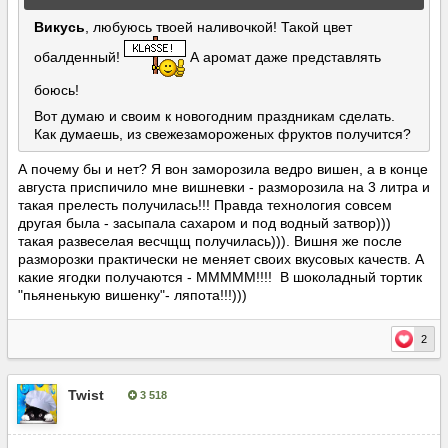
Викусь
, любуюсь твоей наливочкой! Такой цвет
обалденный!
А аромат даже представлять
боюсь!
Вот думаю и своим к новогодним праздникам сделать.
Как думаешь, из свежезамороженых фруктов получится?
А почему бы и нет? Я вон заморозила ведро вишен, а в конце
августа приспичило мне вишневки - разморозила на 3 литра и
такая прелесть получилась!!! Правда технология совсем
другая была - засыпала сахаром и под водный затвор)))
такая развеселая весчщщ получилась))). Вишня же после
разморозки практически не меняет своих вкусовых качеств. А
какие ягодки получаются - МММММ!!!! В шоколадный тортик
"пьяненькую вишенку"- ляпота!!!)))
2
Twist
3 518
Опубліковано:
21 жовтня, 2014