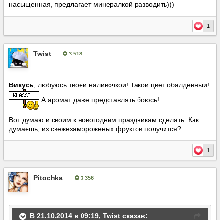
насыщенная, предлагает минералкой разводить)))
1
Twist
3 518
Опубліковано:
21 жовтня, 2014
Викусь
, любуюсь твоей наливочкой! Такой цвет обалденный!
А аромат даже представлять боюсь!
Вот думаю и своим к новогодним праздникам сделать. Как
думаешь, из свежезамороженых фруктов получится?
1
Pitochka
3 356
Опубліковано:
21 жовтня, 2014
В 21.10.2014 в 09:19, Twist сказав: