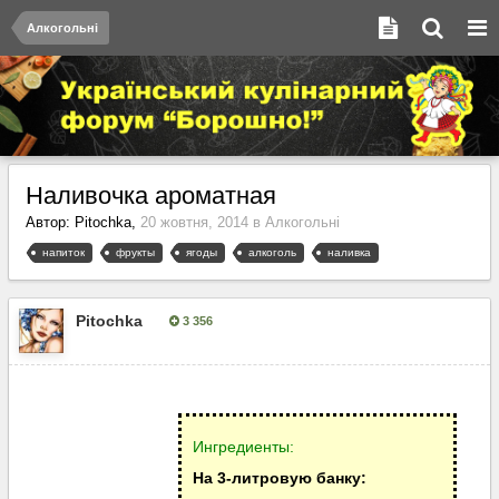
Алкогольні
Наливочка ароматная
Автор:
Pitochka
,
20 жовтня, 2014
в
Алкогольні
напиток
фрукты
ягоды
алкоголь
наливка
Pitochka
3 356
Опубліковано:
20 жовтня, 2014
Ингредиенты:
На 3-литровую банку: