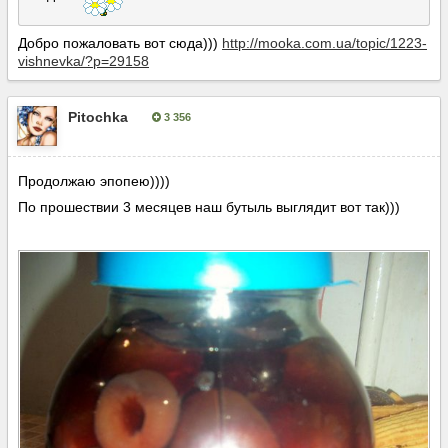
Добро пожаловать вот сюда)))
http://mooka.com.ua/topic/1223-
vishnevka/?p=29158
Pitochka
3 356
Опубліковано:
5 лютого, 2015
Продолжаю эпопею))))
По прошествии 3 месяцев наш бутыль выглядит вот так)))