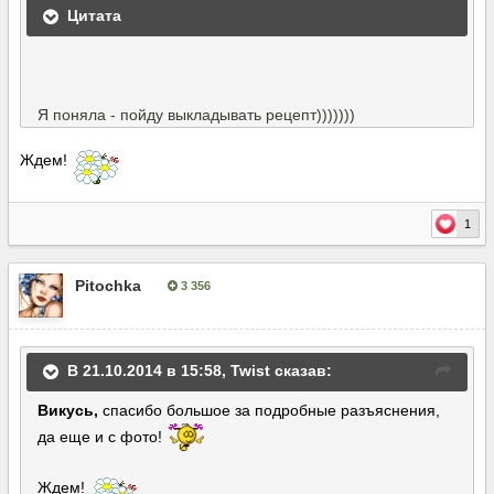
Цитата
Я поняла - пойду выкладывать рецепт)))))))
Ждем!
1
Pitochka
3 356
Опубліковано:
22 жовтня, 2014
В 21.10.2014 в 15:58, Twist сказав:
Викусь,
спасибо большое за подробные разъяснения,
да еще и с фото!
Ждем!