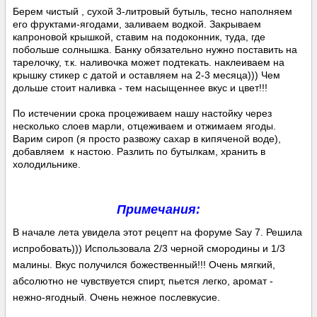
Берем чистый , сухой 3-литровый бутыль, тесно наполняем
его фруктами-ягодами, заливаем водкой. Закрываем
капроновой крышкой, ставим на подоконник, туда, где
побольше солнышка. Банку обязательно нужно поставить на
тарелочку, т.к. наливочка может подтекать. наклеиваем на
крышку стикер с датой и оставляем на 2-3 месяца))) Чем
дольше стоит наливка - тем насыщеннее вкус и цвет!!!
По истечении срока процеживаем нашу настойку через
несколько слоев марли, отцеживаем и отжимаем ягоды.
Варим сироп (я просто развожу сахар в кипяченой воде),
добавляем к настою. Разлить по бутылкам, хранить в
холодильнике.
Примечания:
В начале лета увидела этот рецепт на форуме Say 7. Решила
испробовать))) Использовала 2/3 черной смородины и 1/3
малины. Вкус получился божественный!!! Очень мягкий,
абсолютно не чувствуется спирт, пьется легко, аромат -
нежно-ягодный
.
Очень нежное послевкусие.