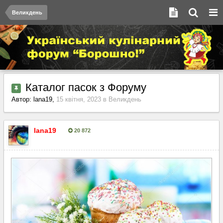
Великдень
Каталог пасок з Форуму
Автор:
lana19
,
15 квітня, 2023
в
Великдень
lana19
20 872
Опубліковано:
15 квітня, 2023