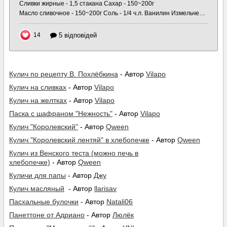
Кулич по рецепту В. Похлёбкина
- Автор
Vilapo
Кулич на сливках
- Автор
Vilapo
Кулич на желтках
- Автор
Vilapo
Паска с шафраном "Нежность"
- Автор
Vilapo
Кулич "Королевский"
- Автор
Qween
Кулич "Королевский лентяй" в хлебопечке
- Автор
Qween
Кулич из Венского теста (можно печь в
хлебопечке)
- Автор
Qween
Куличи для папы
- Автор
Джу
Кулич масляный
- Автор
llarisav
Пасхальные булочки
- Автор
Natali06
Панеттоне от Адриано
- Автор
Люлёк