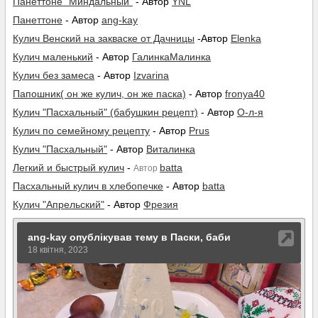
Панеттоне "Миндальный"
- Автор
YNL
Панеттоне
- Автор
ang-kay
Кулич Венский на закваске от Дачницы
-Автор
Elenka
Кулич маленький
- Автор
ГалинкаМалинка
Кулич без замеса
- Автор
Izvarina
Папошник( он же кулич, он же паска)
- Автор
fronya40
Кулич "Пасхальный" (бабушкин рецепт)
- Автор
О-л-я
Кулич по семейному рецепту
- Автор
Prus
Кулич "Пасхальный"
- Автор
Виталинка
Легкий и быстрый кулич
-
batta
Автор
Пасхальный кулич в хлебопечке
- Автор
batta
Кулич "Апрельский"
- Автор
Фрезия