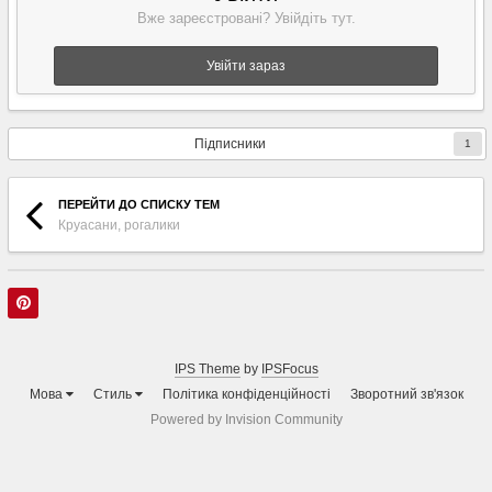
Вже зареєстровані? Увійдіть тут.
Увійти зараз
Підписники
1
ПЕРЕЙТИ ДО СПИСКУ ТЕМ
Круасани, рогалики
IPS Theme
by
IPSFocus
Мова
Стиль
Політика конфіденційності
Зворотний зв'язок
Powered by Invision Community