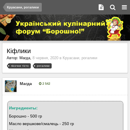
Круасани, рогалики
Кіфлики
Автор:
Магда
,
8 червня, 2020
в
Круасани, рогалики
пісочне тісто
рогалики
Магда
2 542
Опубліковано:
8 червня, 2020
Ингредиенты:
Борошно - 500 гр
Масло вершкове/смалець - 250 гр