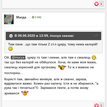
1
Магда
2 542
Опубліковано:
9 червня, 2020
В 09.06.2020 в 13:59,
inucya
сказав:
Тим
паче , що там тiльки 2 ст.л цукру, тому нема калорiй!
Ой,
, цукру то там і немає, але там є смалець
,
@inucya
так що без калорій не обійшлося. Хоча, як каже моя мама,
смалець корисний для організму
То ж з мамою не
поспориш...
Користі там, звичайно мінімум, але ж смачні, зараза,
відірватися важко. Кожен раз напечу, їсти ж не збираюся, "а
рука так і тягнеться"©. Зарікаюся пекти, а потім знову
зриваюся
1