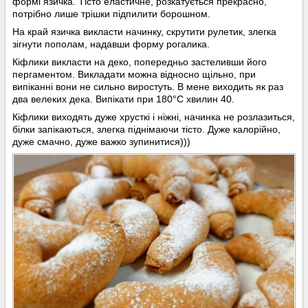
формі язичка. Тісто еластичне, розкатується прекрасно,
потрібно лише трішки підпилити борошном.
На край язичка викласти начинку, скрутити рулетик, злегка
зігнути пополам, надавши форму рогалика.
Кіфлики викласти на деко, попередньо застеливши його
пергаментом. Викладати можна відносно щільно, при
випіканні вони не сильно виростуть. В мене виходить як раз
два велеких дека. Випікати при 180°С хвилин 40.
Кіфлики виходять дуже хрусткі і ніжні, начинка не розлазиться,
білки запікаються, злегка піднімаючи тісто. Дуже калорійно,
дуже смачно, дуже важко зупинитися)))