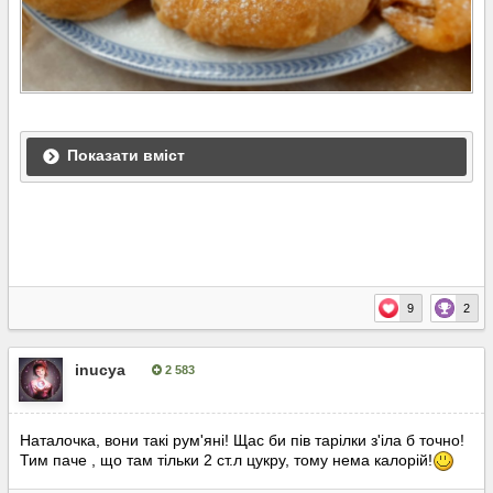
Показати вміст
9
2
inucya
2 583
Опубліковано:
9 червня, 2020
Наталочка, вони такi рум'янi! Щас би пiв тарiлки з'iла б точно!
Тим паче , що там тiльки 2 ст.л цукру, тому нема калорiй!