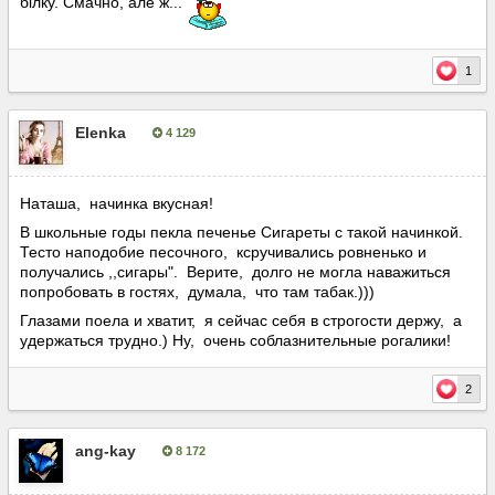
білку. Смачно, але ж...
1
Elenka
4 129
Опубліковано:
9 червня, 2020
Наташа, начинка вкусная!
В школьные годы пекла печенье Сигареты с такой начинкой.
Тесто наподобие песочного, ксручивались ровненько и
получались ,,сигары". Верите, долго не могла наважиться
попробовать в гостях, думала, что там табак.)))
Глазами поела и хватит, я сейчас себя в строгости держу, а
удержаться трудно.) Ну, очень соблазнительные рогалики!
2
ang-kay
8 172
Опубліковано:
10 червня, 2020