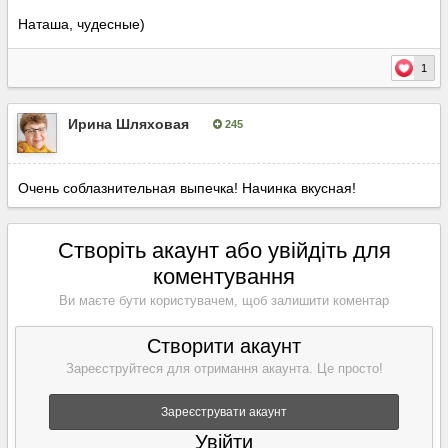
Наташа, чудесные)
1
Ирина Шляховая
245
Опубліковано:
12 липня, 2020
Очень соблазнительная выпечка! Начинка вкусная!
Створіть акаунт або увійдіть для
коментування
Ви маєте бути користувачем, щоб залишити коментар
Створити акаунт
Зареєструйтеся для отримання акаунта. Це просто!
Зареєструвати акаунт
Увійти