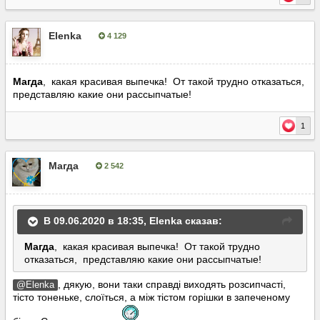
Elenka
4 129
Опубліковано:
9 червня, 2020
Магда
, какая красивая выпечка! От такой трудно отказаться,
представляю какие они рассыпчатые!
1
Магда
2 542
Опубліковано:
9 червня, 2020
В 09.06.2020 в 18:35,
Elenka
сказав:
Магда
, какая
красивая
выпечка! От так
ой трудно
отказаться, пре
дставляю какие они р
ассыпчаты
е!
, дякую, вони таки справді виходять розсипчасті,
@Elenka
тісто тоненьке, слоїться, а між тістом горішки в запеченому