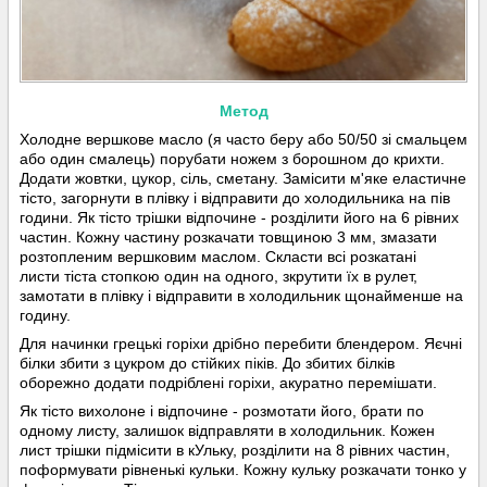
Метод
Холодне вершкове масло (я часто беру або 50/50 зі смальцем
або один смалець) порубати ножем з борошном до крихти.
Додати жовтки, цукор, сіль, сметану. Замісити м'яке еластичне
тісто, загорнути в плівку і відправити до холодильника на пів
години. Як тісто трішки відпочине - розділити його на 6 рівних
частин. Кожну частину розкачати товщиною 3 мм, змазати
розтопленим вершковим маслом. Скласти всі розкатані
листи тіста стопкою один на одного, зкрутити їх в рулет,
замотати в плівку і відправити в холодильник щонайменше на
годину.
Для начинки грецькі горіхи дрібно перебити блендером. Яєчні
білки збити з цукром до стійких піків. До збитих білків
оборежно додати подріблені горіхи, акуратно перемішати.
Як тісто вихолоне і відпочине - розмотати його, брати по
одному листу, залишок відправляти в холодильник. Кожен
лист трішки підмісити в кУльку, розділити на 8 рівних частин,
поформувати рівненькі кульки. Кожну кульку розкачати тонко у