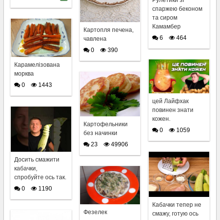
спаржею беконом
та сиром
Камамбер
Картопля печена,
6
464
чавлена
0
390
Карамелізована
морква
0
1443
цей Лайфхак
повинен знати
кожен.
Картофельники
0
1059
без начинки
23
49906
Досить смажити
кабачки,
спробуйте ось так.
0
1190
Кабачки тепер не
Фезелек
смажу, готую ось