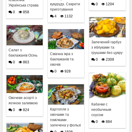
Класична
кукурудз. Секрети
0
1204
Українська страва
приготування
0
858
4
1132
Запечений гарбуз
з яблуками та
Салат з
грушами без цукру
Смачна ікра з
баклажанів Осінь
баклажанів та
0
2309
0
863
овочів
0
928
Овочеве асорті з
яєчною заливкою
Кабачки с
Картопля з
необычным
0
824
овочами та
соусом
гомілками
0
884
запечена у фользі