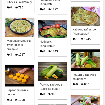
Стейк з баклажану
кабачков
0
795
0
1222
Кабачковый пирог
"Невидимый"
1
1245
Жареные кабачки,
Чебуреки
тушенные в
кабачковые
сметане
0
1043
3
1217
Рецепт з кабачків
та фаршу
0
837
Рагу из кабачков
(рассказ-рецепт)
Картопляники з
0
986
сиром
3
1208