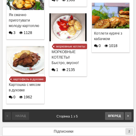
0
1508
Як смачно
приготувати
молоду картоплю
3
1128
Котлети курячі з
кабачком
0
1018
морковные котлеты
МОРКОВНЫЕ
КОТЛЕТЫ!
Быстро, вкусно!
1
2135
картофель в духовке
Картошка с мясом
в духовке
0
1962
НАЗАД
ВПЕРЕД
Сторінка 1 з 5
Підписники
2