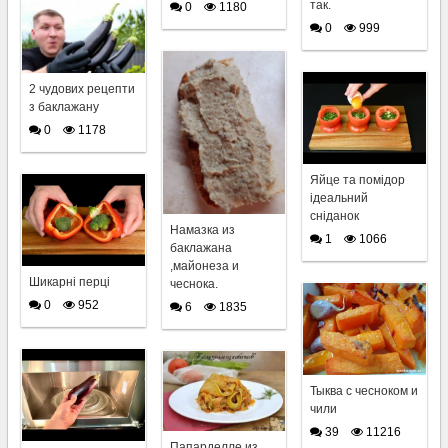
так.
0
1180
0
999
2 чудових рецепти
з баклажану
0
1178
Яйце та помідор
ідеальний
сніданок
Намазка из
1
1066
баклажана
,майонеза и
Шикарні перці
чеснока.
0
952
6
1835
Тыква с чесноком и
чили
39
11216
Папарделле из