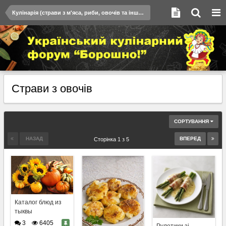
Кулінарія (страви з м'яса, риби, овочів та інша їжа)
Страви з овочів
СОРТУВАННЯ
НАЗАД
ВПЕРЕД
Сторінка 1 з 5
Каталог блюд из
тыквы
3
6405
Рулетики зі