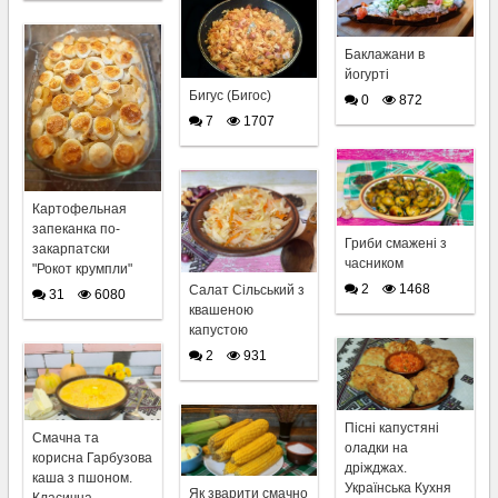
Баклажани в
йогурті
Бигус (Бигос)
0
872
7
1707
Картофельная
запеканка по-
Гриби смажені з
закарпатски
часником
"Рокот крумпли"
2
1468
Салат Сільський з
31
6080
квашеною
капустою
2
931
Пісні капустяні
Смачна та
оладки на
корисна Гарбузова
дріжджах.
каша з пшоном.
Українська Кухня
Як зварити смачно