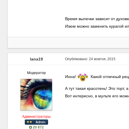
Время выпечки зависит от духовк
Изюм можно заменить курагой ил
lana19
Опубліковано:
24 жовтня, 2015
Модератор
Инна!
Какой отличный реце
А тут такая красотень! Это торт, 
Вот интересно, в мульте его можн
Администраторы
20 872