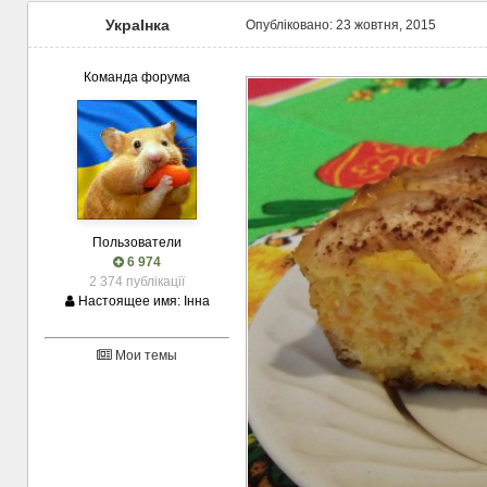
УкраІнка
Опубліковано:
23 жовтня, 2015
Команда форума
Пользователи
6 974
2 374 публікації
Настоящее имя:
Інна
Мои темы