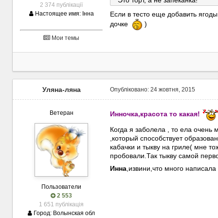
2 374 публікації
Настоящее имя:
Інна
Если в тесто еще добавить ягоды
дочке
)
Мои темы
Уляна-ляна
Опубліковано:
24 жовтня, 2015
Ветеран
Инночка,красота то какая!
Когда я заболела , то ела очень 
,который способствует образован
кабачки и тыкву на гриле( мне то
пробовали.Так тыкву самой перво
Инна
,извини,что много написала
Пользователи
2 553
1 651 публікація
Город:
Волынская обл