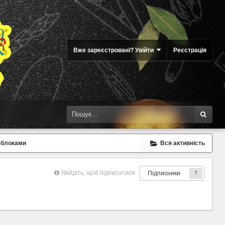
Вже зареєстровані? Увійти
Реєстрація
яблоками
Вся активність
Увійдіть, щоб підписатися
Підписники
7