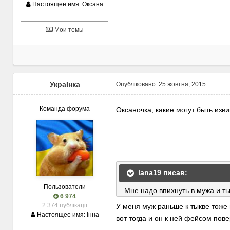
Настоящее имя:
Оксана
Мои темы
УкраІнка
Опубліковано:
25 жовтня, 2015
Команда форума
Оксаночка, какие могут быть изв
lana19 писав:
Пользователи
Мне надо впихнуть в мужа и ты
6 974
2 374 публікації
У меня муж раньше к тыкве тоже 
Настоящее имя:
Інна
вот тогда и он к ней фейсом пов