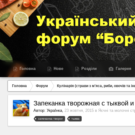
Головна
Нове
Розділи
Галерея
Головна
Форум
Кулінарія (страви з м'яса, риби, овочів та ін
Запеканка творожная с тыквой и
Автор:
УкраІнка
,
23 жовтня, 2015
в
Яєчні та молочні ст
запеканка творог
тыква