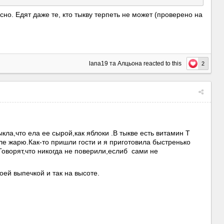
сно. Едят даже те, кто тыкву терпеть не может (проверено на
lana19
та
Алцьона
reacted to this
2
ыкла,что ела ее сырой,как яблоки .В тыкве есть витамин Т
иле жарю.Как-то пришли гости и я приготовила быстренько
.Говорят,что никогда не поверили,еслиб сами не
оей выпечкой и так на высоте.