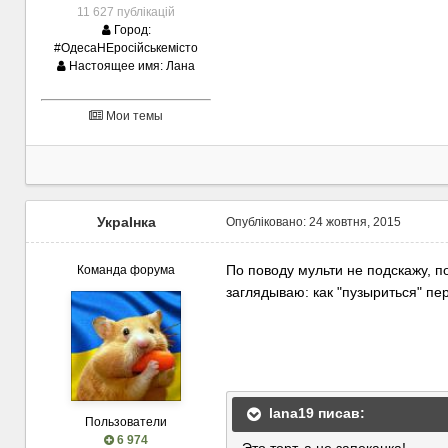
11 627 публікацій
Город:
#ОдесаНЕросійськемісто
Настоящее имя:
Лана
Мои темы
УкраІнка
Опубліковано:
24 жовтня, 2015
По поводу мульти не подскажу, по
Команда форума
заглядываю: как "пузыриться" пе
lana19 писав:
Пользователи
6 974
Это торт, а не запеканка!