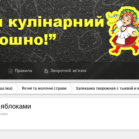
Правила
Зворотній зв'язок
ша їжа)
Яєчні та молочні страви
Запеканка творожная с тыквой и 
 яблоками
рави