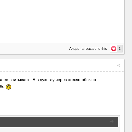
Алцьона
reacted to this
1
а ее впитывает. Я в духовку через стекло обычно
ть.