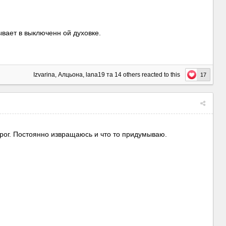
тывает в выключенн
ой духовке.
Izvarina
,
Алцьона
,
lana19
та
14 others
reacted to this
17
орог. Постоянно извращаюсь и что то придумываю.