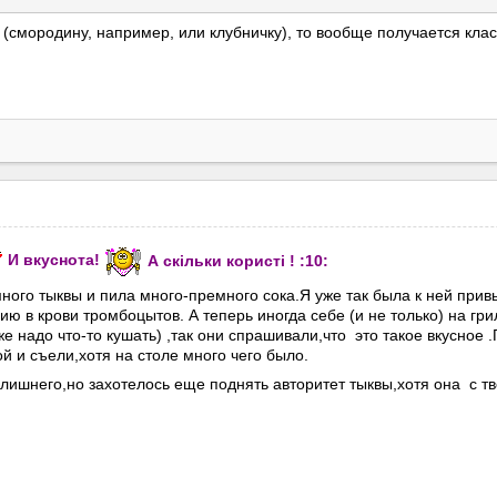
 (смородину, например, или клубничку), то вообще получается клас
И вкуснота!
А скільки користі ! :10:
много тыквы и пила много-премного сока.Я уже так была к ней прив
ию в крови тромбоцытов. А теперь иногда себе (и не только) на гр
же надо что-то кушать) ,так они спрашивали,что это такое вкусное 
й и съели,хотя на столе много чего было.
 лишнего,но захотелось еще поднять авторитет тыквы,хотя она с тв