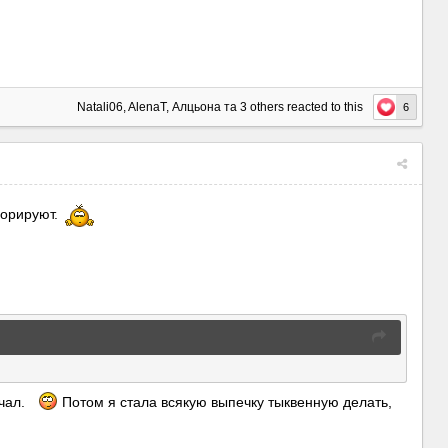
Natali06
,
AlenaT
,
Алцьона
та
3 others
reacted to this
6
норируют.
ечал.
Потом я стала всякую выпечку тыквенную делать,