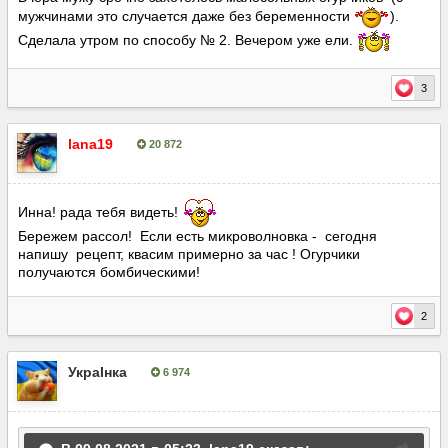
мужчинами это случается даже без беременности
).
Сделала утром по способу № 2. Вечером уже ели.
3
lana19
20 872
Опубліковано:
9 серпня, 2021
Инна! рада тебя видеть!
Бережем рассол! Если есть микроволновка - сегодня
напишу рецепт, квасим примерно за час ! Огурчики
получаются бомбическими!
2
УкраІнка
6 974
Опубліковано:
9 серпня, 2021