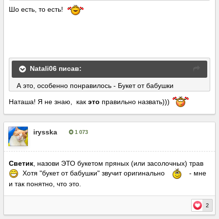
Шо есть, то есть!
Natali06 писав:
А это, особенно понравилось - Букет от бабушки
Наташа! Я не знаю, как
это
правильно назвать)))
irysska
1 073
Опубліковано:
5 липня, 2016
Светик
, назови ЭТО букетом пряных (или засолочных) трав
Хотя "букет от бабушки" звучит оригинально
- мне
и так понятно, что это.
2