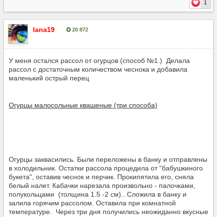
1
lana19
20 872
Опубліковано:
11 липня, 2018
У меня остался рассол от огурцов (способ №1.) Делала
рассол с достаточным количеством чеснока и добавила
маленький острый перец
Огурцы малосольные квашеные (три способа)
Огурцы заквасились. Были переложены в банку и отправлены
в холодильник. Остатки рассола процедила от "бабушкиного
букета", оставив чеснок и перчик. Прокипятила его, сняла
белый налет. Кабачки нарезала произвольно - палочками,
полукольцами (толщина 1.5 -2 см)...Сложила в банку и
залила горячим рассолом. Оставила при комнатной
температуре. Через три дня получились неожиданно вкусные