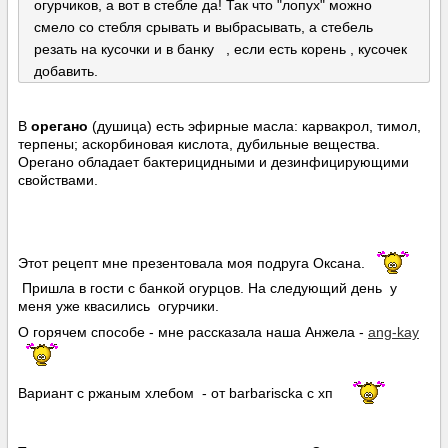
огурчиков, а вот в стебле да! Так что "лопух" можно
смело со стебля срывать и выбрасывать, а стебель
резать на кусочки и в банку , если есть корень , кусочек
добавить.
В
орегано
(душица) есть эфирные масла: карвакрол, тимол,
терпены; аскорбиновая кислота, дубильные вещества.
Орегано обладает бактерицидными и дезинфицирующими
свойствами.
Этот рецепт мне презентовала моя подруга Оксана.
Пришла в гости с банкой огурцов. На следующий день у
меня уже квасились огурчики.
О горячем способе - мне рассказала наша Анжела -
ang-kay
Вариант с ржаным хлебом - от barbariscka с хп