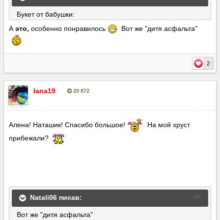
Букет от бабушки:
А
это,
особенно понравилось
Вот же "дитя асфальта"
2
lana19
20 872
Опубліковано:
5 липня, 2016
Алена! Наташик! Спасибо большое!
На мой хруст
прибежали?
Natali06 писав:
Вот же "дитя асфальта"