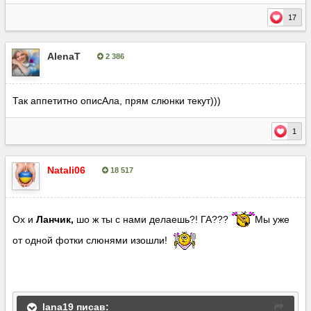
17
AlenaT
2 386
Опубліковано:
5 липня, 2016
Так аппетитно описАла, прям слюнки текут)))
1
Natali06
18 517
Опубліковано:
5 липня, 2016
Ох и
Ланчик,
шо ж ты с нами делаешь?! ГА???
Мы уже
от одной фотки слюнями изошли!
lana19 писав: