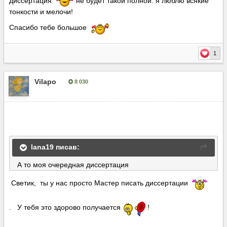
диссертация
не будет такой полной. я люблю всякие
тонкости и мелочи!
Спасибо тебе большое
1
Vilapo
8 030
Опубліковано:
5 липня, 2016
lana19 писав:
А то моя очередная диссертация
Светик, ты у нас просто Мастер писать диссертации
. У тебя это здорово получается
!