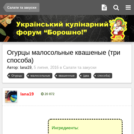
Салати та закуски
Огурцы малосольные квашеные (три
способа)
Автор:
lana19
,
5 липня, 2016
в
Салати та закуски
Огурцы
малосольные
квашенные
(два
способа)
lana19
20 872
Опубліковано:
5 липня, 2016
Ингредиенты: