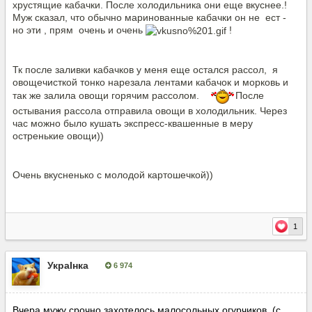
хрустящие кабачки. После холодильника они еще вкуснее.!
Муж сказал, что обычно маринованные кабачки он не ест -
но эти , прям очень и очень
!
Тк после заливки кабачков у меня еще остался рассол, я
овощечисткой тонко нарезала лентами кабачок и морковь и
так же залила овощи горячим рассолом.
После
остывания рассола отправила овощи в холодильник. Через
час можно было кушать экспресс-квашенные в меру
остренькие овощи))
Очень вкусненько с молодой картошечкой))
1
УкраІнка
6 974
Опубліковано:
8 серпня, 2021
Вчера мужу срочно захотелось малосольных огурчиков (с