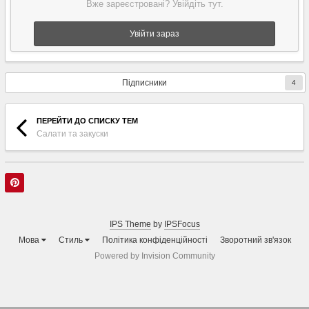
Вже зареєстровані? Увійдіть тут.
Увійти зараз
Підписники
4
ПЕРЕЙТИ ДО СПИСКУ ТЕМ
Салати та закуски
IPS Theme
by
IPSFocus
Мова
Стиль
Політика конфіденційності
Зворотний зв'язок
Powered by Invision Community