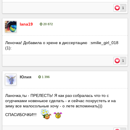
1
lana19
20 872
Опубліковано:
5 липня, 2016
Леночка! Добавила о хрене в диссертацию :smilie_girl_018
(1):
1
Юлия
1 396
Опубліковано:
6 липня, 2016
Ланочка,ты - ПРЕЛЕСТЬ! Я как раз собралась что-то с
огурчиками новенькое сделать - и сейчас похрустеть и на
зиму все малосольные хочу - о лете вспоминать)))
СПАСИБОЧКИ!!!