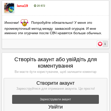
lana19
20 872
Опубліковано:
11 серпня, 2021
Инночки!
Попробуйте обязательно! У меня это
промежуточный метод между закваской огурцов. И мне
именно эти огурчики после СВЧ нравятся больше обычных.
1
Створіть акаунт або увійдіть для
коментування
Ви маєте бути користувачем, щоб залишити коментар
Створити акаунт
Зареєструйтеся для отримання акаунта. Це просто!
Зареєструвати акаунт
Увійти