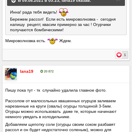
В 09.08.2021 в 05:23,
lana19
сказав:
Инна! рада тебя видеть!
Бережем рассол! Если есть микроволновка - сегодня
напишу рецепт, квасим примерно за час ! Огурчики
получаются бомбическими!
Микроволновка есть.
Ждем.
1
lana19
20 872
Опубліковано:
10 серпня, 2021
Пишу пока тут - тк случайно удалила главное фото.
Рассолом от малосольных квашенных огурцов заливаем
нарезанные на круги (овалы) огурцы толщиной 3-5мм.
Огурцы можно использовать даже те, которые начинают
немного увядать в холодильнике.
Добавляем щепотку соли (огурцы своим соком разбавят
рассол и он будет недостаточно соленым), можно для