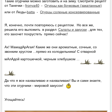
Такие огурчики можно заготовить и на зиму. Смотрите рецепт
от Танечки -
fronya40
-
Огурцы как бочковые (закатанные)
или от Люды-
batta
-
Огурцы соленые консервированные
Я, конечно, почти повторяюсь с рецептом. Но все же,
решила его выложить в раздел
Салаты и закуски
, для тех,
кто захочет похрустеть прямо сейчас!
Ах! МамадАрАгая! Какие же они ароматные, сочные, со
звонким хрустом ...прямо из холодильника! С отварной
мАлАдой картошечкой, черным хлебушком ...
Да что я все нахваливаю и нахваливаю! Вы и сами знаете,
что эти огурчики - мировой закусон!
Угощайтесь!