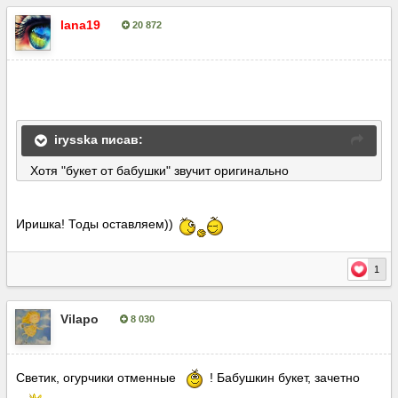
lana19
20 872
Опубліковано:
5 липня, 2016
irysska писав:
Хотя "букет от бабушки" звучит оригинально
Иришка! Тоды оставляем))
1
Vilapo
8 030
Опубліковано:
5 липня, 2016
Светик, огурчики отменные
! Бабушкин букет, зачетно