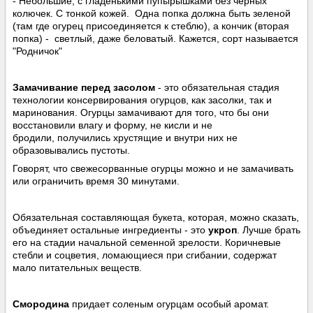
- Небольшие, c гладенькими пупырышками без черных
колючек. С тонкой кожей. Одна попка должна быть зеленой
(там где огурец присоединяется к стеблю), а кончик (вторая
попка) - светлый, даже беловатый. Кажется, сорт называется
"Родничок"
Замачивание перед засолом
- это обязательная стадия
технологии консервирования огурцов, как засолки, так и
маринования. Огурцы замачивают для того, что бы они
восстановили влагу и форму, не кисли и не
бродили, получились хрустящие и внутри них не
образовывались пустоты.
Говорят, что свежесорванные огурцы можно и не замачивать
или ограничить время 30 минутами.
Обязательная составляющая букета, которая, можно сказать,
объединяет остальные ингредиенты - это
укроп
. Лучше брать
его на стадии начальной семенной зрелости. Коричневые
стебли и соцветия, ломающиеся при сгибании, содержат
мало питательных веществ.
Смородина
придает соленым огурцам особый аромат.