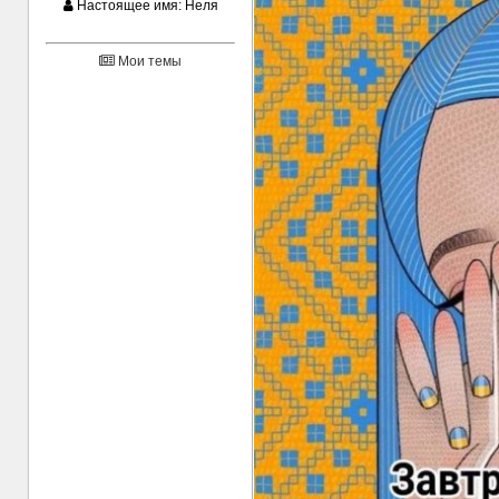
Настоящее имя:
Неля
Мои темы