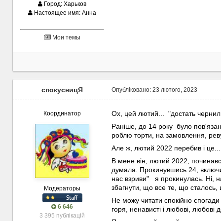
Город:
Харьков
Настоящее имя:
Анна
Мои темы
спокусницЯ
Опубліковано:
23 лютого, 2023
Ох, цей лютий... "достать чернил
Координатор
Раніше, до 14 року було пов'язан
роблю торти, на замовлення, рев
Але ж, лютий 2022 перебив і це.
В мене він, лютий 2022, починавс
думала. Прокинувшись 24, включивш
нас взриви" я прокинулась. Ні, н
збагнути, що все те, що сталось, 
Модераторы
Не можу читати спокійно спогади 
6 646
горя, ненависті і любові, любові 
3 395 публікацій