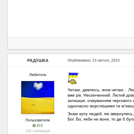
РАДУШКА
Опубліковано:
23 лютого, 2023
Любитель
Читаю, дивлюсь, знов читаю... Лю
вже рік. Нескінченний. Лютий довж
затишшя, очікуванням чергового о
одночасно жорсткішими та м'якіш
Знаю купу людей, які звернулись д
Бог. Бо, якби не вони, то де б бул
Пользователи
472
195 публікацій