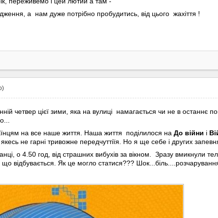
к, переживемо і цей лютий а там -
ження, а нам дуже потрібно пробудитись, від цього жахіття !
о)
нній четвер цієї зими, яка на вулиці намагається чи не в останнє по
о...
аїнцям на все наше життя. Наша життя поділилося на
До війни
і
Ві
 якесь не гарні тривожне передчуттіїя. Но я ще себе і других запевн
і, о 4.50 год, від страшних вибухів за вікном. Зразу вмикнули телеві
що відбувається. Як це могло статися??? Шок...біль....розчарування.