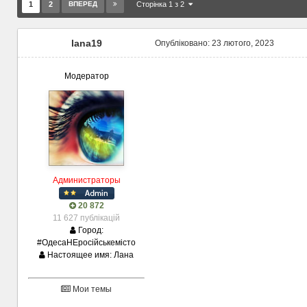
1
2
ВПЕРЕД
Сторінка 1 з 2
lana19
Опубліковано:
23 лютого, 2023
Модератор
Администраторы
20 872
11 627 публікацій
Город:
#ОдесаНЕросійськемісто
Настоящее имя:
Лана
Мои темы