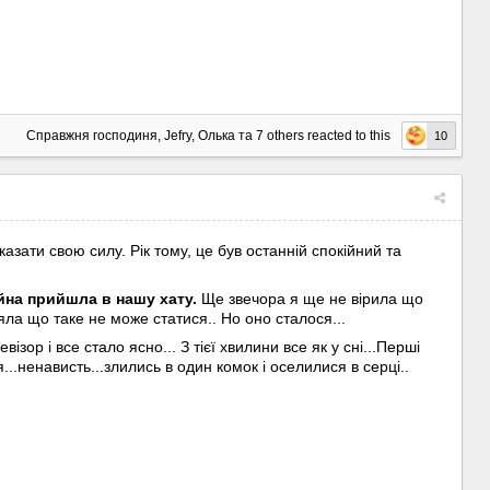
Справжня господиня
,
Jefry
,
Олька
та
7 others
reacted to this
10
казати свою силу. Рік тому, це був останній спокійний та
йна прийшла в нашу хату.
Ще звечора я ще не вірила що
яла що таке не може статися.. Но оно сталося...
зор і все стало ясно... З тієї хвилини все як у сні...Перші
..ненависть...злились в один комок і оселилися в серці..