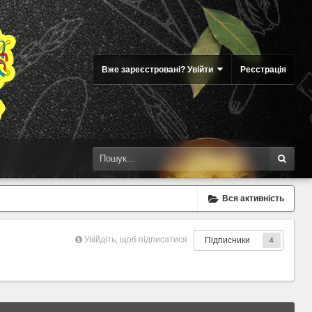
Вже зареєстровані? Увійти
Реєстрація
Вся активність
Увійдіть, щоб підписатися
Підписники
4