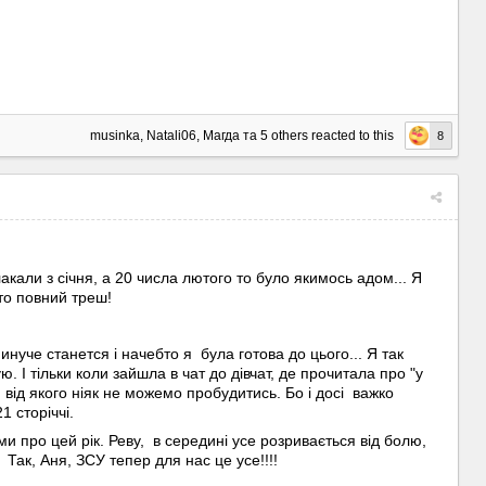
musinka
,
Natali06
,
Магда
та
5 others
reacted to this
8
кали з січня, а 20 числа лютого то було якимось адом... Я
то повний треш!
нуче станется і начебто я була готова до цього... Я так
. І тільки коли зайшла в чат до дівчат, де прочитала про "у
 від якого ніяк не можемо пробудитись. Бо і досі важко
1 сторіччі.
ми про цей рік. Реву, в середині усе розривається від болю,
 Так, Аня, ЗСУ тепер для нас це усе!!!!