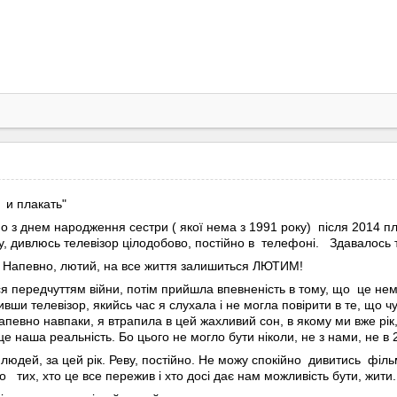
 и плакать"
о з днем народження сестри ( якої нема з 1991 року) після 2014 пла
у, дивлюсь телевізор цілодобово, постійно в телефоні. Здавалось 
.. Напевно, лютий, на все життя залишиться ЛЮТИМ!
я передчуттям війни, потім прийшла впевненість в тому, що це неми
и телевізор, якийсь час я слухала і не могла повірити в те, що чую
апевно навпаки, я втрапила в цей жахливий сон, в якому ми вже рік,
це наша реальність. Бо цього не могло бути ніколи, не з нами, не в 2
людей, за цей рік. Реву, постійно. Не можу спокійно дивитись філь
до тих, хто це все пережив і хто досі дає нам можливість бути, жити.