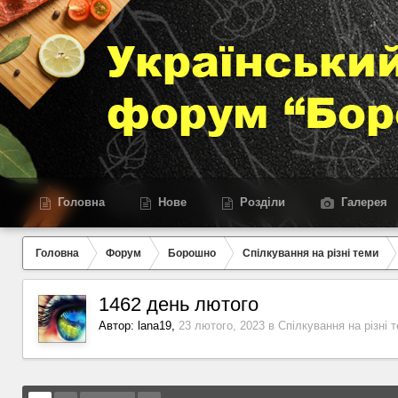
Головна
Нове
Розділи
Галерея
Головна
Форум
Борошно
Спілкування на різні теми
1462 день лютого
Автор:
lana19
,
23 лютого, 2023
в
Спілкування на різні 