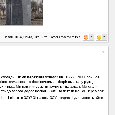
Наташшшка
,
Олька
,
Lika_N
та
6 others
reacted to this
7
2
 спогади. Як ми пережили початок цієї війни. РІК! Пройшов
мітно, замасковане бескінечними обстрілами та, у рідкі дні
уди, чим... Ми навчились жити кожну мить. Зараз. Ми стали
исть до ворога додає наснаги жити та чекати нашої Перемоги!
і інші вірять в ЗСУ! Зізнаюсь. ЗСУ , наразі, і для мене майже