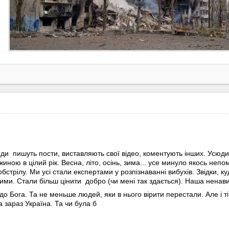
ди пишуть пости, виставляють свої відео, коментують інших. Усюди
иною в цілий рік. Весна, літо, осінь, зима... усе минуло якось непо
бстрілу. Ми усі стали експертами у розпізнаванні вибухів. Звідки, к
ими. Стали більш цінити добро (чи мені так здається). Наша ненав
о Бога. Та не меньше людей, яки в нього вірити перестали. Але і ті 
а зараз Україна. Та чи була б