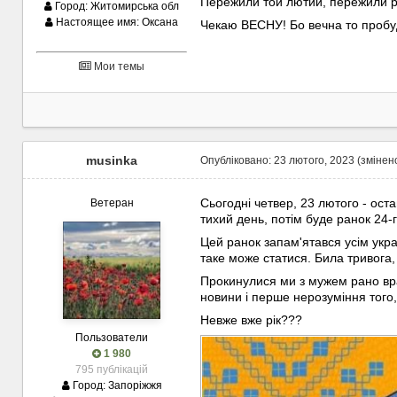
Пережили той лютий, пережили рі
Город:
Житомирська обл
Настоящее имя:
Оксана
Чекаю ВЕСНУ! Бо вечна то пробуд
Мои темы
musinka
Опубліковано:
23 лютого, 2023
(змінен
Сьогодні четвер, 23 лютого - оста
Ветеран
тихий день, потім буде ранок 24-г
Цей ранок запам'ятався усім укр
таке може статися. Била тривога,
Прокинулися ми з мужем рано вранц
новини і перше нерозуміння того, 
Невже вже рік???
Пользователи
1 980
795 публікацій
Город:
Запоріжжя