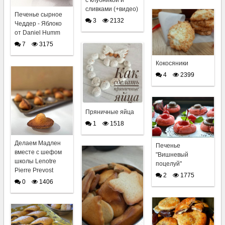
сливками (+видео)
Печенье сырное
3
2132
Чеддер - Яблоко
от Daniel Humm
7
3175
Кокосяники
4
2399
Пряничные яйца
1
1518
Делаем Мадлен
Печенье
вместе с шефом
"Вишневый
школы Lenotre
поцелуй"
Pierre Prevost
2
1775
0
1406