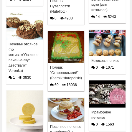
Печенье
муке (для
Нутеллотти
штампов)
(Nutellotti)
14
5243
8
4938
Печенье овсяное
(по
мотивам"Овсяное
печенье-вкус
Кокосове печиво
детства"от
0
1071
Пряник
Veronka)
"Старопольский"
1
3830
(Piernik staropolski)
60
18036
Мраморное
печенье
0
1563
Песочное печенье
с клубникой и