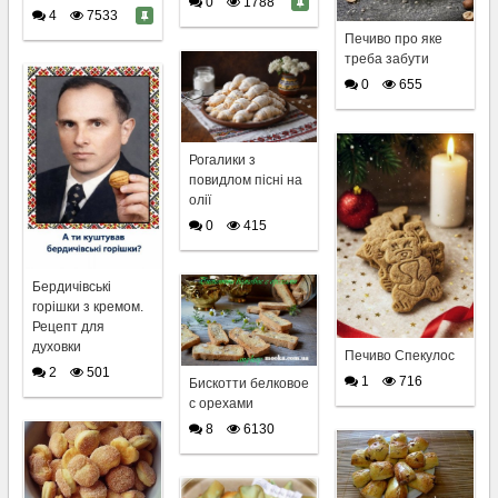
0
1788
4
7533
Печиво про яке
треба забути
0
655
Рогалики з
повидлом пісні на
олії
0
415
Бердичівські
горішки з кремом.
Рецепт для
духовки
Печиво Спекулос
2
501
1
716
Бискотти белковое
с орехами
8
6130