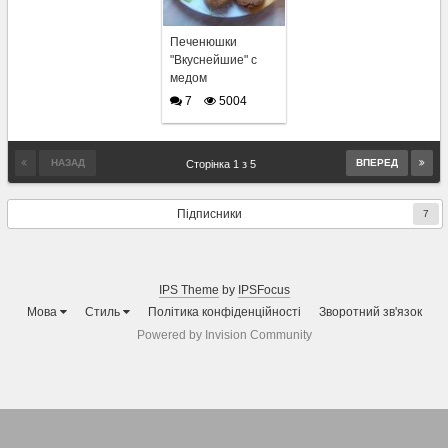
Печенюшки
"Вкуснейшие" с
медом
7
5004
НАЗАД
ВПЕРЕД
Сторінка 1 з 5
Підписники
7
IPS Theme
by
IPSFocus
Мова
Стиль
Політика конфіденційності
Зворотний зв'язок
Powered by Invision Community