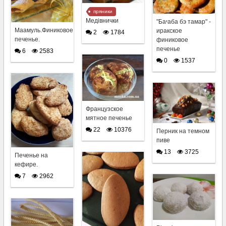
пряники
Медівнички
"Баיаба бэ тамар" -
Маамуль.Финиковое
иракское
2
1784
печенье.
финиковое
печенье
6
2583
0
1537
Французское
мятное печенье
22
10376
Перник на темном
пиве
13
3725
Печенье на
кефире.
7
2962