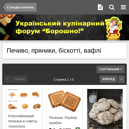
Солодка випічка
Печиво, пряники, біскотті, вафлі
СОРТУВАННЯ
НАЗАД
ВПЕРЕД
Сторінка 1 з 5
Классификация
Печенье. Разбор
печенья и советы
ошибок
технолога