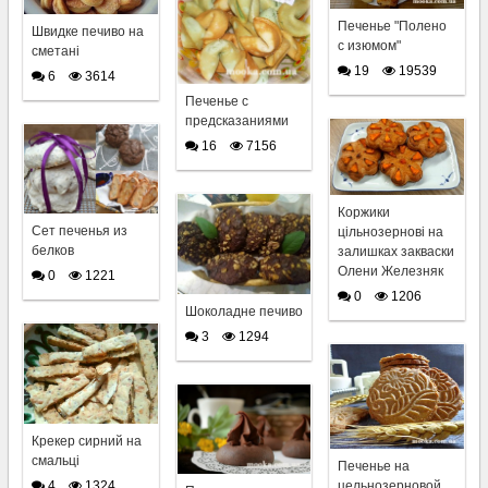
Печенье "Полено
Швидке печиво на
с изюмом"
сметані
19
19539
6
3614
Печенье с
предсказаниями
16
7156
Коржики
Сет печенья из
цільнозернові на
белков
залишках закваски
Олени Железняк
0
1221
0
1206
Шоколадне печиво
3
1294
Крекер сирний на
смальці
Печенье на
4
1324
цельнозерновой