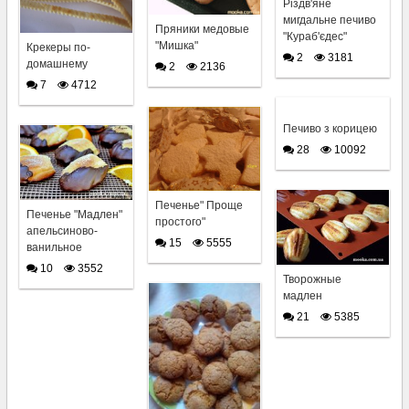
Різдв'яне
мигдальне печиво
Пряники медовые
"Кураб'єдес"
"Мишка"
Крекеры по-
2
3181
домашнему
2
2136
7
4712
Печиво з корицею
28
10092
Печенье" Проще
Печенье "Мадлен"
простого"
апельсиново-
15
5555
ванильное
10
3552
Творожные
мадлен
21
5385